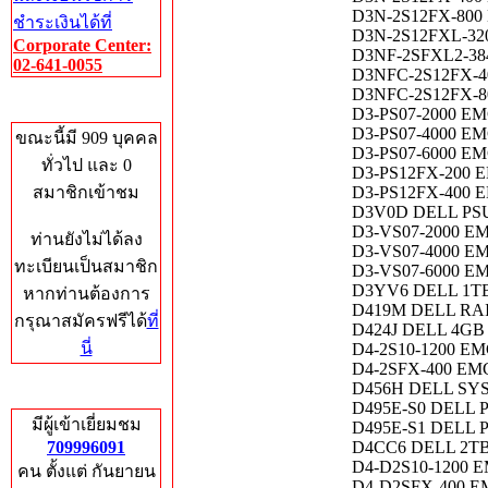
D3N-2S12FX-800 
ชำระเงินได้ที่
D3N-2S12FXL-320
Corporate Center:
D3NF-2SFXL2-384
02-641-0055
D3NFC-2S12FX-40
D3NFC-2S12FX-80
Who's Online
D3-PS07-2000 EM
D3-PS07-4000 EM
ขณะนี้มี 909 บุคคล
D3-PS07-6000 EM
ทั่วไป และ 0
D3-PS12FX-200 
สมาชิกเข้าชม
D3-PS12FX-400 E
D3V0D DELL PSU
D3-VS07-2000 EM
ท่านยังไม่ได้ลง
D3-VS07-4000 EM
ทะเบียนเป็นสมาชิก
D3-VS07-6000 E
D3YV6 DELL 1TB
หากท่านต้องการ
D419M DELL RAIL
กรุณาสมัครฟรีได้
ที่
D424J DELL 4GB
นี่
D4-2S10-1200 EM
D4-2SFX-400 EM
D456H DELL SY
Total Hits
D495E-S0 DELL P
มีผู้เข้าเยี่ยมชม
D495E-S1 DELL P
709996091
D4CC6 DELL 2TB 
D4-D2S10-1200 E
คน ตั้งแต่ กันยายน
D4-D2SFX-400 E