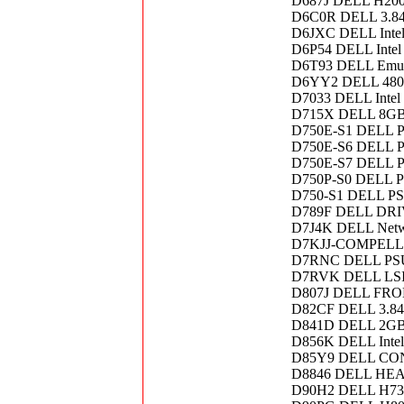
D687J DELL H200
D6C0R DELL 3.8
D6JXC DELL Intel
D6P54 DELL Intel
D6T93 DELL Emu
D6YY2 DELL 480
D7033 DELL Intel
D715X DELL 8GB
D750E-S1 DELL P
D750E-S6 DELL P
D750E-S7 DELL P
D750P-S0 DELL P
D750-S1 DELL PS
D789F DELL DRI
D7J4K DELL Netw
D7KJJ-COMPELLE
D7RNC DELL PS
D7RVK DELL LSI 
D807J DELL FRO
D82CF DELL 3.8
D841D DELL 2GB
D856K DELL Intel
D85Y9 DELL CO
D8846 DELL HEA
D90H2 DELL H73