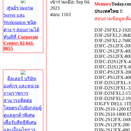
เข้าร่วมเมื่อ: Sep 04,
Memory
Today.co
ศูนย์รวมแรม
2023
ประเทศไทย !!
ตอบ: 1163
Server และ
สอบถามข้อมูลเพิ่มเ
Workstation ชนิด
ต่าง ๆ สอบถามได้
D3F-2SFXL2-1920
D3F-2SFXL2-3840
ทันทีที่
Corporate
D3F-2SFXL2-7680
Center: 02-641-
D3FC-2S12FX-200
0055
D3FC-2S12FX-400
D3FC-2S12FX-800
Corporate
D3FC-D2S12FX-4
Center
D3FC-D2S12FX-80
D3FC-PS12FX-20
D3FC-PS12FX-400
ดีลเลอร์ บริษัท
D3F-D2S12FXL-160
องค์กร และหน่วย
D3F-D2S12FXL-32
งานราชการ
D3F-D2SFXL2-15
D3F-D2SFXL2-192
สามารถติดต่อ
D3GFY DELL 1TB
โดยตรงไปยังกลุ่มผู้
D3N-2S10-1200 E
D3N-2S10-1800 EM
ดูแลลูกค้าพิเศษ
D3N-2S12FX-1600
เพื่อรับสิทธิพิเศษ
D3N-2S12FX-200 
และเงื่อนไขการ
D3N-2S12FX-400 