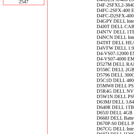
2547
D4F-2SFXL2-3840
D4FC-2SFX-400 
D4FC-D2SFX-400
D4GPY DELL Inte
D4J0T DELL CABL
D4N7V DELL 1TB
D4NCN DELL Intel
D4T8T DELL HE
D4VFW DELL 1.9
D4-VS07-12000 E
D4-VS07-4000 EM
D527M DELL RAI
D558C DELL 2GB
D5796 DELL 300G
D5C1D DELL 480
D5MW8 DELL PSU
D5R4G DELL NVI
D5W1N DELL PSU
D63MJ DELL 3.84
D640R DELL 1TB
D65JJ DELL 4GB
D668J DELL Batte
D670P-S0 DELL 
D67CG DELL Inte