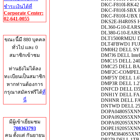
DKC-F810I-RK42
ชำระเงินได้ที่
DKC-F810I-SBX H
Corporate Center:
DKC-F810I-UBX H
02-641-0055
DKS2E-H4R0SS HI
DL360-G10-EARS H
Who's Online
DL380-G10-EARS H
DLT1500RMI2U D
ขณะนี้มี 880 บุคคล
DLT4FBWD1 FUJI F
ทั่วไป และ 0
DM0H2 DELL S
สมาชิกเข้าชม
DM7J6 DELL Intel
DMC15 DELL 240
DMC25 DELL BA
ท่านยังไม่ได้ลง
DMF2C-COMPELL
ทะเบียนเป็นสมาชิก
DMF5Y DELL 1.6
DMP3R DELL 1.2
หากท่านต้องการ
DNFCD DELL I3
กรุณาสมัครฟรีได้
ที่
DNH1Y DELL FAN
นี่
DNHNR DELL FAN
DNTWD DELL 250
DOPA0480S5XNNM
Total Hits
DOPA0920S5XNNM
มีผู้เข้าเยี่ยมชม
DOPA0920S5XNNM
708363793
DOPE1920S5XNNM
DOPM3840S5XNNMR
คน ตั้งแต่ กันยายน
DP279 DELL 1TB 