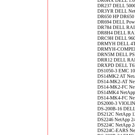
DR0HX DELL 1.6
DR237 DELL 500
DR3YR DELL Net
DR650 HP DR650 H
DR694 DELL Po
DR784 DELL RAI
DR8H4 DELL RAI
DRC9H DELL 960
DRMYH DELL 4TB
DRMYH-COMPELL
DRN5M DELL PSU
DRR12 DELL RAI
DRXPD DELL T630 
DS1050-3 EMC 1
DS14MK2 AT NetA
DS14-MK2-AT Net
DS14-MK2-FC Net
DS14MK4 NetApp 
DS14-MK4-FC Net
DS2000-3 VIOLIN 
DS-200B-16 DELL
DS212C NetApp 1
DS2246 NetApp 24
DS224C NetApp 24
DS224C-EARS NetA