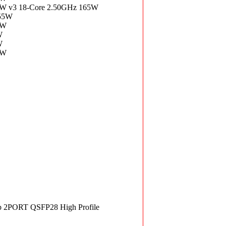
5W v3 18-Core 2.50GHz 165W
155W
5W
W
W
5W
PORT QSFP28 High Profile