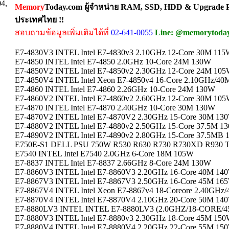
04,
Memory
Today.com ผู้จำหน่าย RAM, SSD, HDD & Upgrade Pa
ประเทศไทย !!
สอบถามข้อมูลเพิ่มเติมได้ที่
02-641-0055
Line: @memorytoda
E7-4830V3 INTEL Intel E7-4830v3 2.10GHz 12-Core 30M 11
E7-4850 INTEL Intel E7-4850 2.0GHz 10-Core 24M 130W
E7-4850V2 INTEL Intel E7-4850v2 2.30GHz 12-Core 24M 10
E7-4850V4 INTEL Intel Xeon E7-4850v4 16-Core 2.10GHz/
E7-4860 INTEL Intel E7-4860 2.26GHz 10-Core 24M 130W
E7-4860V2 INTEL Intel E7-4860v2 2.60GHz 12-Core 30M 10
E7-4870 INTEL Intel E7-4870 2.40GHz 10-Core 30M 130W
E7-4870V2 INTEL Intel E7-4870V2 2.30GHz 15-Core 30M 13
E7-4880V2 INTEL Intel E7-4880v2 2.50GHz 15-Core 37.5M 1
E7-4890V2 INTEL Intel E7-4890v2 2.80GHz 15-Core 37.5MB
E750E-S1 DELL PSU 750W R530 R630 R730 R730XD R930 T
E7540 INTEL Intel E7540 2.0GHz 6-Core 18M 105W
E7-8837 INTEL Intel E7-8837 2.66GHz 8-Core 24M 130W
E7-8860V3 INTEL Intel E7-8860V3 2.20GHz 16-Core 40M 14
E7-8867V3 INTEL Intel E7-8867V3 2.50GHz 16-Core 45M 16
E7-8867V4 INTEL Intel Xeon E7-8867v4 18-Coreore 2.40GH
E7-8870V4 INTEL Intel E7-8870V4 2.10GHz 20-Core 50M 14
E7-8880LV3 INTEL INTEL E7-8880LV3 (2.0GHZ/18-CORE/
E7-8880V3 INTEL Intel E7-8880v3 2.30GHz 18-Core 45M 15
E7-8880V4 INTEL Intel E7-8880V4 2.20GHz 22-Core 55M 15