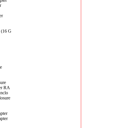
pter
r
er
 (16 G
e
ure
er RA
nclo
osure
pter
pter