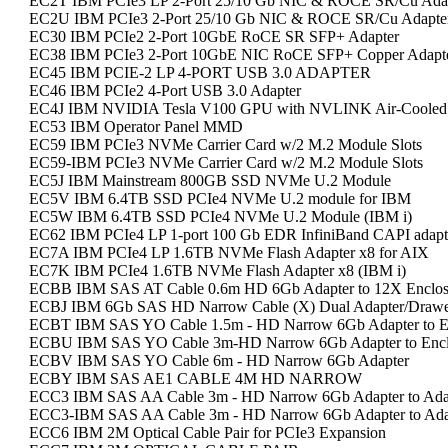
EC2T IBM PCIe3 LP 2-Port 25/10 Gb NIC & ROCE SR/Cu Ada
EC2U IBM PCIe3 2-Port 25/10 Gb NIC & ROCE SR/Cu Adapte
EC30 IBM PCIe2 2-Port 10GbE RoCE SR SFP+ Adapter
EC38 IBM PCIe3 2-Port 10GbE NIC RoCE SFP+ Copper Adapt
EC45 IBM PCIE-2 LP 4-PORT USB 3.0 ADAPTER
EC46 IBM PCIe2 4-Port USB 3.0 Adapter
EC4J IBM NVIDIA Tesla V100 GPU with NVLINK Air-Cooled
EC53 IBM Operator Panel MMD
EC59 IBM PCIe3 NVMe Carrier Card w/2 M.2 Module Slots
EC59-IBM PCIe3 NVMe Carrier Card w/2 M.2 Module Slots
EC5J IBM Mainstream 800GB SSD NVMe U.2 Module
EC5V IBM 6.4TB SSD PCIe4 NVMe U.2 module for IBM
EC5W IBM 6.4TB SSD PCIe4 NVMe U.2 Module (IBM i)
EC62 IBM PCIe4 LP 1-port 100 Gb EDR InfiniBand CAPI adapt
EC7A IBM PCIe4 LP 1.6TB NVMe Flash Adapter x8 for AIX
EC7K IBM PCIe4 1.6TB NVMe Flash Adapter x8 (IBM i)
ECBB IBM SAS AT Cable 0.6m HD 6Gb Adapter to 12X Enclos
ECBJ IBM 6Gb SAS HD Narrow Cable (X) Dual Adapter/Draw
ECBT IBM SAS YO Cable 1.5m - HD Narrow 6Gb Adapter to E
ECBU IBM SAS YO Cable 3m-HD Narrow 6Gb Adapter to Encl
ECBV IBM SAS YO Cable 6m - HD Narrow 6Gb Adapter
ECBY IBM SAS AE1 CABLE 4M HD NARROW
ECC3 IBM SAS AA Cable 3m - HD Narrow 6Gb Adapter to Ada
ECC3-IBM SAS AA Cable 3m - HD Narrow 6Gb Adapter to Ada
ECC6 IBM 2M Optical Cable Pair for PCIe3 Expansion