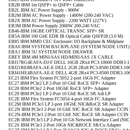
EB2B IBM 1m QSFP+ to QSFP+ Cable
EB2L IBM AC Power Supply - 900W
EB2M IBM AC Power Supply - 1400W (200-240 VAC)
EB2X IBM AC Power Supply - 2200 WATT (227V)
EB3M IBM Power Supply 2000W 200-240 VAC
EB46-IBM 10GBE OPTICAL TRANSC SFP+ SR
EB5A IBM 100 GbE EDR IB Optical Cable QSFP28 (3.0 M)
EB85 IBM MMD CEC Enclosure: I/O Backplane & Midplane
EBA0 IBM SYSTEM BACKPLANE (SYSTEM NODE UNIT
EBA1 IBM 5U SYSTEM NODE DRAWER
EBEY IBM 4M MINI-SAS HD/MINI-SAS 1X CABLE
EBJ17RG4EAFA-DJ-F DELL 16GB 2Rx4 PC3-10600 DDR3-
EBJ21RE8BAFA-AE-E DELL 2GB 2Rx8 PC3-8500 DDR3-10
EBJ41HE4BAFA-AE-E DELL 4GB 2Rx4 PC3-8500 DDR3-1
EC23 IBM Flex System FC5052 2-port 16Gb FC Adapter
EC27 IBM PCIe2 LP 2-Port 10 GbE RoCE SFP+ Adapter
EC28 IBM PCIe2 2-Port 10GbE RoCE SFP+ Adapter
EC29 IBM PCIe2 LP 2-Port 10 GbE RoCE SR Adt LP
EC2E IBM Flex System FC5054 4-port 16Gb FC Adapter
EC2M IBM PCIe3 LP 2-port 10GbE NIC&RoCE SR Adapter
EC2N IBM PCIe3 2-Port 10 GbE NIC RoCE SR Adapter CCIN
EC2N-IBM PCIe3 2-Port 10 GbE NIC RoCE SR Adapter CCIN
EC2R IBM PCIe3 LP 2-Port 10 Gb Network Interface Card (NIC
EC2S IBM PCIe3 2-Port 10Gb NIC&ROCE SR/Cu Adapter