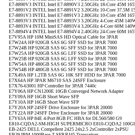
E7-8890V3 INTEL Intel E7-8890V3 2.50GHz 18-Core 45M 16
E7-8891V2 INTEL Intel E7-8891V2 3.20GHz 10-Core 37.5M 
E7-8891V3 INTEL Intel E7-8891V3 2.80GHz 10-Core 45M 16
E7-8893V3 INTEL Intel E7-8893V3 3.20GHz 4-Core 45M 140
E7-8893V4 INTEL Intel E7-8893V4 3.20GHz 4-Core 60M 140
E7-8894V4 INTEL Intel E7-8894V4 2.40GHz 24-Core 60M 16
E7V95A HP 10M MiniSAS HD Optical Cable for 3PAR
E7W24A HP 920GB SAS 6G SFF SSD for 3PAR 7000
E7W24B HP 920GB SAS 6G SFF SSD for 3PAR 7000
E7W25A HP 920GB SAS 6G LFF SSD for 3PAR 7000
E7W25B HP 920GB SAS 6G LFF SSD for 3PAR 7000
E7W54A HP 480GB SAS 6G SFF SSD for 3PAR 7000
E7W54B HP 480GB SAS 6G SFF SSD for 3PAR 7000
E7X49A HP 1.2TB SAS 6G 10K SFF HDD for 3PAR 7000
E7X64A HP 3PAR M6710 SAS 24SFF Enclosure
E7X76-63001 HP Controller for 3PAR 7440c
E7Y06A HP CN1200E 10GB Converged Network Adapter
E7Y09A HP 16GB Short Wave SFP
E7Y10A HP 16GB Short Wave SFP
E7Y20A HP 24SFF Drive Enclosure for 3PAR 20000
E7Y22A HP 24SFF Drive Enclosure for 3PAR 20000
E7Y63A HP 84E 4-Port 8GB FC HBA for DL560/580 G9
E810-CQDA2-SM-HIGH SUPERMICRO E810-CQDA2 100Gb 2
EB-2425 DELL Compellent 2425 24x2.5 2xController 2xPSU
EB29 IBM 1000Base-T SFP RJ45 Transceiver