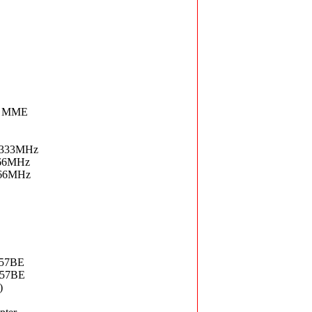
) MME
1333MHz
66MHz
066MHz
 57BE
 57BE
)