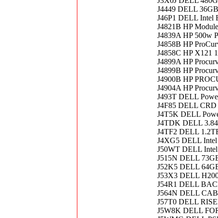
J3X0J DELL 480G
J4449 DELL 36G
J46P1 DELL Intel
J4821B HP Module
J4839A HP 500w Pow
J4858B HP ProCu
J4858C HP X121 1
J4899A HP Procur
J4899B HP Procur
J4900B HP PROC
J4904A HP Procurv
J493T DELL Powe
J4F85 DELL CRD
J4T5K DELL Powe
J4TDK DELL 3.8
J4TF2 DELL 1.2T
J4XG5 DELL Intel
J50WT DELL Inte
J515N DELL 73G
J52K5 DELL 64G
J53X3 DELL H200
J54R1 DELL BACK
J564N DELL CA
J57T0 DELL RIS
J5W8K DELL FOR