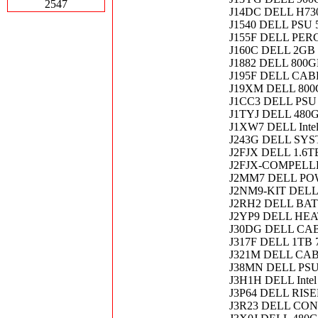
2547
J14DC DELL H730
J1540 DELL PSU 
J155F DELL PERC
J160C DELL 2GB
J1882 DELL 800G
J195F DELL CABLE
J19XM DELL 800
J1CC3 DELL PSU 
J1TYJ DELL 480
J1XW7 DELL Inte
J243G DELL SY
J2FJX DELL 1.6
J2FJX-COMPELL
J2MM7 DELL PO
J2NM9-KIT DELL 
J2RH2 DELL BAT
J2YP9 DELL HEA
J30DG DELL CA
J317F DELL 1TB
J321M DELL CA
J38MN DELL PSU
J3H1H DELL Intel
J3P64 DELL RIS
J3R23 DELL CON