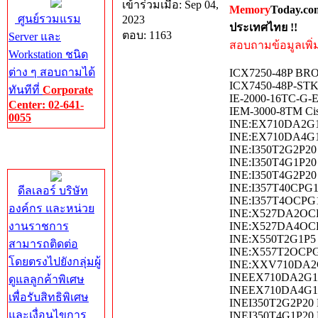
เข้าร่วมเมื่อ: Sep 04,
Memory
Today.co
ศูนย์รวมแรม
2023
ประเทศไทย !!
ตอบ: 1163
Server และ
สอบถามข้อมูลเพิ่มเ
Workstation ชนิด
ต่าง ๆ สอบถามได้
ICX7250-48P BRO
ICX7450-48P-STK-
ทันทีที่
Corporate
IE-2000-16TC-G-E
Center: 02-641-
IEM-3000-8TM Cisc
0055
INE:EX710DA2G1P
INE:EX710DA4G1P5
Corporate
INE:I350T2G2P20 FU
Center
INE:I350T4G1P20 F
INE:I350T4G2P20 F
INE:I357T40CPG1
ดีลเลอร์ บริษัท
INE:I357T4OCPG1
องค์กร และหน่วย
INE:X527DA2OCP
งานราชการ
INE:X527DA4OCP
INE:X550T2G1P5 F
สามารถติดต่อ
INE:X557T2OCPG
โดยตรงไปยังกลุ่มผู้
INE:XXV710DA2G1P
INEEX710DA2G1P5
ดูแลลูกค้าพิเศษ
INEEX710DA4G1P5 
เพื่อรับสิทธิพิเศษ
INEI350T2G2P20 FU
และเงื่อนไขการ
INEI350T4G1P20 Fu