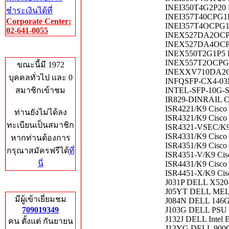
INEI350T4G2P20 Fu
ชำระเงินได้ที่
INEI357T40CPG1P
Corporate Center:
INEI357T4OCPG1
02-641-0055
INEX527DA2OCPG
INEX527DA4OCP
Who's Online
INEX550T2G1P5 Fu
INEX557T2OCPG1
ขณะนี้มี 1972
INEXXV710DA2G1P5
บุคคลทั่วไป และ 0
INFQSFP-CX4-0
สมาชิกเข้าชม
INTEL-SFP-10G-
IR829-DINRAIL CI
ISR4221/K9 Cisc
ท่านยังไม่ได้ลง
ISR4321/K9 Cisc
ทะเบียนเป็นสมาชิก
ISR4321-VSEC/K9 
ISR4331/K9 Cisc
หากท่านต้องการ
ISR4351/K9 Cisc
กรุณาสมัครฟรีได้
ที่
ISR4351-V/K9 Cis
นี่
ISR4431/K9 Cisc
ISR4451-X/K9 Ci
J031P DELL X520
Total Hits
J05YT DELL ME
มีผู้เข้าเยี่ยมชม
J084N DELL 146G
709019349
J103G DELL PSU
J132J DELL Intel
คน ตั้งแต่ กันยายน
J13YG DELL 900