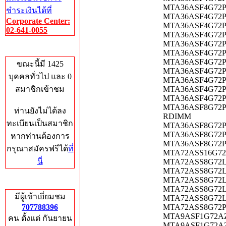
MTA36ASF4G72P
ชำระเงินได้ที่
MTA36ASF4G72PZ
Corporate Center:
MTA36ASF4G72PZ
02-641-0055
MTA36ASF4G72P
MTA36ASF4G72PZ
Who's Online
MTA36ASF4G72PZ
MTA36ASF4G72P
ขณะนี้มี 1425
MTA36ASF4G72PZ
บุคคลทั่วไป และ 0
MTA36ASF4G72PZ
สมาชิกเข้าชม
MTA36ASF4G72PZ
MTA36ASF4G72P
MTA36ASF8G72PZ-
ท่านยังไม่ได้ลง
RDIMM
ทะเบียนเป็นสมาชิก
MTA36ASF8G72PZ
MTA36ASF8G72P
หากท่านต้องการ
MTA36ASF8G72PZ
กรุณาสมัครฟรีได้
ที่
MTA72ASS16G72L
นี่
MTA72ASS8G72LZ
MTA72ASS8G72LZ
MTA72ASS8G72L
Total Hits
MTA72ASS8G72LZ
มีผู้เข้าเยี่ยมชม
MTA72ASS8G72LZ
707788396
MTA72ASS8G72PS
MTA9ASF1G72AZ
คน ตั้งแต่ กันยายน
MTA9ASF1G72AZ