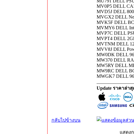
MU791 DELL PSU
MV0P5 DELL CA
MVD5J DELL 800
MVGX2 DELL Net
MVK5F DELL BC
MVMY6 DELL Inte
MVP7C DELL PSU
MVPT4 DELL 2GB
MVTNM DELL 12
MVV8J DELL Pow
MW0DK DELL 96
MW370 DELL RAI
MW5RY DELL ME
MW9RC DELL BC
MWGK7 DELL 960
_______________
Update ราคาล่าส
กลับไปข้างบน
แสดงก