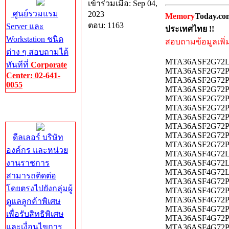
เข้าร่วมเมื่อ: Sep 04,
ศูนย์รวมแรม
2023
Memory
Today.co
ตอบ: 1163
Server และ
ประเทศไทย !!
Workstation ชนิด
สอบถามข้อมูลเพิ่มเ
ต่าง ๆ สอบถามได้
MTA36ASF2G72LZ
ทันทีที่
Corporate
MTA36ASF2G72PZ
Center: 02-641-
MTA36ASF2G72PZ
0055
MTA36ASF2G72P
MTA36ASF2G72PZ
Corporate
MTA36ASF2G72PZ
Center
MTA36ASF2G72PZ
MTA36ASF2G72P
MTA36ASF2G72PZ
ดีลเลอร์ บริษัท
MTA36ASF2G72PZ-
องค์กร และหน่วย
MTA36ASF4G72LZ
งานราชการ
MTA36ASF4G72LZ
MTA36ASF4G72L
สามารถติดต่อ
MTA36ASF4G72PZ
โดยตรงไปยังกลุ่มผู้
MTA36ASF4G72PZ
MTA36ASF4G72PZ
ดูแลลูกค้าพิเศษ
MTA36ASF4G72PZ
เพื่อรับสิทธิพิเศษ
MTA36ASF4G72PZ
และเงื่อนไขการ
MTA36ASF4G72PZ