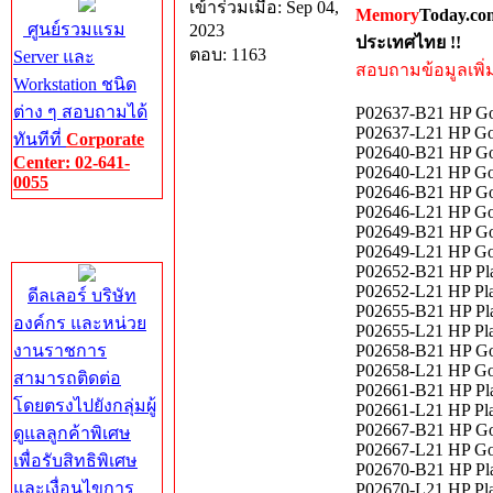
เข้าร่วมเมื่อ: Sep 04,
Memory
Today.co
ศูนย์รวมแรม
2023
ประเทศไทย !!
ตอบ: 1163
Server และ
สอบถามข้อมูลเพิ่มเ
Workstation ชนิด
ต่าง ๆ สอบถามได้
P02637-B21 HP Go
P02637-L21 HP Go
ทันทีที่
Corporate
P02640-B21 HP Go
Center: 02-641-
P02640-L21 HP Go
0055
P02646-B21 HP Go
P02646-L21 HP Go
Corporate
P02649-B21 HP Go
Center
P02649-L21 HP Go
P02652-B21 HP Pl
P02652-L21 HP Pl
ดีลเลอร์ บริษัท
P02655-B21 HP Pl
องค์กร และหน่วย
P02655-L21 HP Pl
งานราชการ
P02658-B21 HP Go
P02658-L21 HP Go
สามารถติดต่อ
P02661-B21 HP Pl
โดยตรงไปยังกลุ่มผู้
P02661-L21 HP Pl
P02667-B21 HP Go
ดูแลลูกค้าพิเศษ
P02667-L21 HP Go
เพื่อรับสิทธิพิเศษ
P02670-B21 HP Pl
และเงื่อนไขการ
P02670-L21 HP Pl