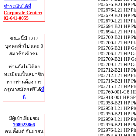
P02676-B21 HP Pl
ชำระเงินได้ที่
P02676-L21 HP Pl
Corporate Center:
P02679-B21 HP Pl
02-641-0055
P02679-L21 HP Pl
P02694-B21 HP Pl
Who's Online
P02694-L21 HP Pl
P02700-B21 HP Pl
ขณะนี้มี 1217
P02700-L21 HP Pl
บุคคลทั่วไป และ 0
P02706-B21 HP Go
สมาชิกเข้าชม
P02706-L21 HP Go
P02709-B21 HP Go
P02709-L21 HP Go
ท่านยังไม่ได้ลง
P02712-B21 HP Pl
ทะเบียนเป็นสมาชิก
P02712-L21 HP Pl
P02715-B21 HP Pl
หากท่านต้องการ
P02715-L21 HP Pl
กรุณาสมัครฟรีได้
ที่
P02760-001-G8 HP
นี่
P02918-001 HP 
P02958-B21 HP Pl
P02958-L21 HP Pl
Total Hits
P02959-B21 HP Pl
มีผู้เข้าเยี่ยมชม
P02959-L21 HP Pl
708923866
P02976-B21 HP Pl
P02976-L21 HP Pl
คน ตั้งแต่ กันยายน
P02984-B21 HP Pl