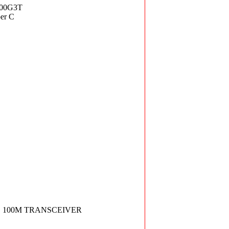
00G3T
er C
E 100M TRANSCEIVER