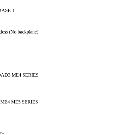
 BASE-T
s (No backplane)
QAD3 ME4 SERIES
 ME4 ME5 SERIES