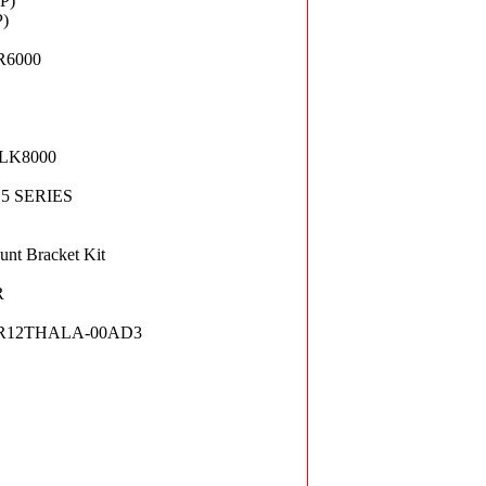
P)
P)
R6000
WLK8000
5 SERIES
nt Bracket Kit
R
WLR12THALA-00AD3