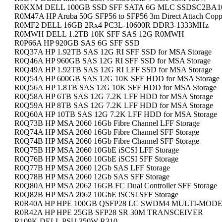
R0KXM DELL 100GB SSD SFF SATA 6G MLC SSDSC2BA1
R0M47A HP Aruba 50G SFP56 to SFP56 3m Direct Attach Copp
R0MF2 DELL 16GB 2Rx4 PC3L-10600R DDR3-1333MHz
R0MWH DELL 1.2TB 10K SFF SAS 12G R0MWH
R0P66A HP 920GB SAS 6G SFF SSD
R0Q37A HP 1.92TB SAS 12G RI SFF SSD for MSA Storage
R0Q46A HP 960GB SAS 12G RI SFF SSD for MSA Storage
R0Q49A HP 1.92TB SAS 12G RI LFF SSD for MSA Storage
R0Q54A HP 600GB SAS 12G 10K SFF HDD for MSA Storage
R0Q56A HP 1.8TB SAS 12G 10K SFF HDD for MSA Storage
R0Q58A HP 6TB SAS 12G 7.2K LFF HDD for MSA Storage
R0Q59A HP 8TB SAS 12G 7.2K LFF HDD for MSA Storage
R0Q60A HP 10TB SAS 12G 7.2K LFF HDD for MSA Storage
R0Q73B HP MSA 2060 16Gb Fibre Channel LFF Storage
R0Q74A HP MSA 2060 16Gb Fibre Channel SFF Storage
R0Q74B HP MSA 2060 16Gb Fibre Channel SFF Storage
R0Q75B HP MSA 2060 10GbE iSCSI LFF Storage
R0Q76B HP MSA 2060 10GbE iSCSI SFF Storage
R0Q77B HP MSA 2060 12Gb SAS LFF Storage
R0Q78B HP MSA 2060 12Gb SAS SFF Storage
R0Q80A HP MSA 2062 16GB FC Dual Controller SFF Storage
R0Q82B HP MSA 2062 10GbE iSCSI SFF Storage
R0R40A HP HPE 100GB QSFP28 LC SWDM4 MULTI-MOD
R0R42A HP HPE 25GB SFP28 SR 30M TRANSCEIVER
R109K DELL PSU 350W R310