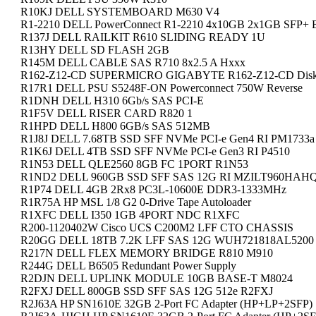
R10KJ DELL SYSTEMBOARD M630 V4
R1-2210 DELL PowerConnect R1-2210 4x10GB 2x1GB SFP+
R137J DELL RAILKIT R610 SLIDING READY 1U
R13HY DELL SD FLASH 2GB
R145M DELL CABLE SAS R710 8x2.5 A Hxxx
R162-Z12-CD SUPERMICRO GIGABYTE R162-Z12-CD Diskles
R17R1 DELL PSU S5248F-ON Powerconnect 750W Reverse
R1DNH DELL H310 6Gb/s SAS PCI-E
R1F5V DELL RISER CARD R820 1
R1HPD DELL H800 6GB/s SAS 512MB
R1J8J DELL 7.68TB SSD SFF NVMe PCI-e Gen4 RI PM1733a
R1K6J DELL 4TB SSD SFF NVMe PCI-e Gen3 RI P4510
R1N53 DELL QLE2560 8GB FC 1PORT R1N53
R1ND2 DELL 960GB SSD SFF SAS 12G RI MZILT960HAH
R1P74 DELL 4GB 2Rx8 PC3L-10600E DDR3-1333MHz
R1R75A HP MSL 1/8 G2 0-Drive Tape Autoloader
R1XFC DELL I350 1GB 4PORT NDC R1XFC
R200-1120402W Cisco UCS C200M2 LFF CTO CHASSIS
R20GG DELL 18TB 7.2K LFF SAS 12G WUH721818AL5200
R217N DELL FLEX MEMORY BRIDGE R810 M910
R244G DELL B6505 Redundant Power Supply
R2DJN DELL UPLINK MODULE 10GB BASE-T M8024
R2FXJ DELL 800GB SSD SFF SAS 12G 512e R2FXJ
R2J63A HP SN1610E 32GB 2-Port FC Adapter (HP+LP+2SFP)