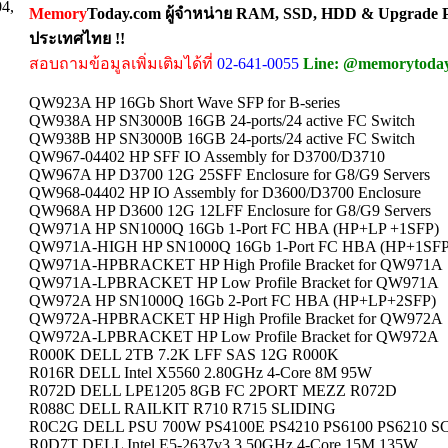
04,
Memory
Today.com ผู้จำหน่าย RAM, SSD, HDD & Upgrade Pa
ประเทศไทย !!
สอบถามข้อมูลเพิ่มเติมได้ที่
02-641-0055
Line: @memorytoda
QW923A HP 16Gb Short Wave SFP for B-series
QW938A HP SN3000B 16GB 24-ports/24 active FC Switch
QW938B HP SN3000B 16GB 24-ports/24 active FC Switch
QW967-04402 HP SFF IO Assembly for D3700/D3710
QW967A HP D3700 12G 25SFF Enclosure for G8/G9 Servers
QW968-04402 HP IO Assembly for D3600/D3700 Enclosure
QW968A HP D3600 12G 12LFF Enclosure for G8/G9 Servers
QW971A HP SN1000Q 16Gb 1-Port FC HBA (HP+LP +1SFP)
QW971A-HIGH HP SN1000Q 16Gb 1-Port FC HBA (HP+1SFP
QW971A-HPBRACKET HP High Profile Bracket for QW971A
QW971A-LPBRACKET HP Low Profile Bracket for QW971A
QW972A HP SN1000Q 16Gb 2-Port FC HBA (HP+LP+2SFP)
QW972A-HPBRACKET HP High Profile Bracket for QW972A
QW972A-LPBRACKET HP Low Profile Bracket for QW972A
R000K DELL 2TB 7.2K LFF SAS 12G R000K
R016R DELL Intel X5560 2.80GHz 4-Core 8M 95W
R072D DELL LPE1205 8GB FC 2PORT MEZZ R072D
R088C DELL RAILKIT R710 R715 SLIDING
R0C2G DELL PSU 700W PS4100E PS4210 PS6100 PS6210 S
R0D7T DELL Intel E5-2637v3 3.50GHz 4-Core 15M 135W