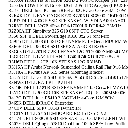
R2J63A-HIGH HP SN1610E 32GB 2-Port FC Adapter (HP+2SF
R2J63A-LOW HP SN1610E 32GB 2-Port FC Adapter (LP+2SF
R2J9T DELL Intel Platinum 8164 2.00GHz 26-Core 36M 150W
R2K4K DELL FAN CAGE R720 R720XD SC8000 DR4100 D
R2PJ7 DELL 400GB SSD SFF SAS 6G WI SDFAA00DAA01
R2RYD DELL 32GB 4Rx4 PC4-17000LR DDR4-2133MHz
R2Z06A HP Simplivity 325 G10 8SFF CTO Server
R350-SFF-8 DELL PowerEdge R350 8x2.5 Front Perc
R39F5 DELL 800GB SSD SFF NVMe PCI-e Gen3 MIX MZ-
R3F6H DELL 960GB SSD SFF SATA 6G RI R3F6H
R3G03 DELL 20TB 7.2K LFF SAS 12G ST20000NM004D ME
R3GPC DELL BACKPLANE R740 R740XD R7920 8x2.5
R3H6D DELL 1.2TB 10K SFF SAS 12G R3H6D
R3J15A HP Aruba Network Suspended Ceiling Rail Flar 9/16 Mou
R3J18A HP Aruba AP-515 Series Mounting Bracket
R3J3Y DELL 1.6TB SSD SFF SATA 6G RI SSDSC2BB016T7
R3NW8 DELL RAILKIT PV114T
R3T9K DELL 12.8TB SSD SFF NVMe PCI-e Gen4 RI MZ
R3YD9 DELL 300GB 10K SFF SAS 6G EQL ST300MM0006
R412G DELL Intel E5410 2.33GHzHz 4-Core 12M 80W
R465K DELL iDRAC 6 Enterprise
R4C0V DELL SFP+ 10GB Twinax 1M
R4CNN DELL SYSTEMBOARD R6515 R7515 V2
R4T73 DELL 800GB SSD SFF SAS 12G COMPELLENT WI
R507Y DELL QLogic 57810 Dual Port 10Gb SPF+ Low Profile