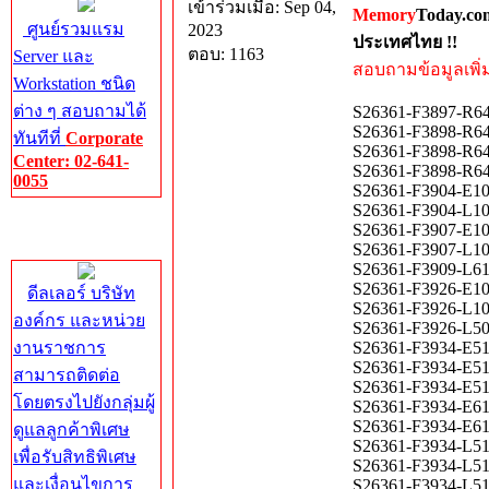
เข้าร่วมเมื่อ: Sep 04,
Memory
Today.co
ศูนย์รวมแรม
2023
ประเทศไทย !!
ตอบ: 1163
Server และ
สอบถามข้อมูลเพิ่มเ
Workstation ชนิด
ต่าง ๆ สอบถามได้
S26361-F3897-R6
S26361-F3898-R6
ทันทีที่
Corporate
S26361-F3898-R6
Center: 02-641-
S26361-F3898-R6
0055
S26361-F3904-E1
S26361-F3904-L1
Corporate
S26361-F3907-E1
Center
S26361-F3907-L1
S26361-F3909-L
S26361-F3926-E1
ดีลเลอร์ บริษัท
S26361-F3926-L1
องค์กร และหน่วย
S26361-F3926-L5
งานราชการ
S26361-F3934-E5
S26361-F3934-E5
สามารถติดต่อ
S26361-F3934-E5
โดยตรงไปยังกลุ่มผู้
S26361-F3934-E6
S26361-F3934-E6
ดูแลลูกค้าพิเศษ
S26361-F3934-L5
เพื่อรับสิทธิพิเศษ
S26361-F3934-L5
และเงื่อนไขการ
S26361-F3934-L5