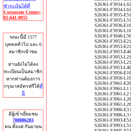
S26361-F3934-L6
ชำระเงินได้ที่
S26361-F3934-L6
Corporate Center:
S26361-F3935-E5
02-641-0055
S26361-F3935-L5
S26361-F3936-E1
Who's Online
S26361-F3936-L1
S26361-F3948-L502
ขณะนี้มี 1577
S26361-F3953-E
บุคคลทั่วไป และ 0
S26361-F3953-E
สมาชิกเข้าชม
S26361-F3953-E4
S26361-F3953-L
S26361-F3953-L
ท่านยังไม่ได้ลง
S26361-F3953-L4
ทะเบียนเป็นสมาชิก
S26361-F3956-E1
S26361-F3956-L1
หากท่านต้องการ
S26361-F3961-E20
กรุณาสมัครฟรีได้
ที่
S26361-F3961-L1 
นี่
S26361-F3961-L2 
S26361-F3961-L20
S26361-F3961-L20
Total Hits
S26361-F3986-E3 
มีผู้เข้าเยี่ยมชม
S26361-F3986-L3 
708886283
S26361-F3993-E5
S26361-F3993-L5
คน ตั้งแต่ กันยายน
S26361-F4005-E5