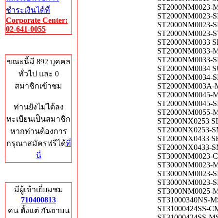
ST2000NM0023-MS
ชำระเงินได้ที่
ST2000NM0023-S
Corporate Center:
ST2000NM0023-S
02-641-0055
ST2000NM0023-ST
ST2000NM0033 S
Who's Online
ST2000NM0033-MS
ST2000NM0033-S
ขณะนี้มี 892 บุคคล
ST2000NM0034 S
ทั่วไป และ 0
ST2000NM0034-S
สมาชิกเข้าชม
ST2000NM003A-MS
ST2000NM0045-MS
ST2000NM0045-S
ท่านยังไม่ได้ลง
ST2000NM0055-MS
ทะเบียนเป็นสมาชิก
ST2000NX0253 S
ST2000NX0253-S
หากท่านต้องการ
ST2000NX0433 S
กรุณาสมัครฟรีได้
ที่
ST2000NX0433-S
นี่
ST3000NM0023-C
ST3000NM0023-MS
ST3000NM0023-S
Total Hits
ST3000NM0023-S
มีผู้เข้าเยี่ยมชม
ST3000NM0025-MS
710400813
ST31000340NS-MS
ST31000424SS-C
คน ตั้งแต่ กันยายน
ST31000424SS-MS