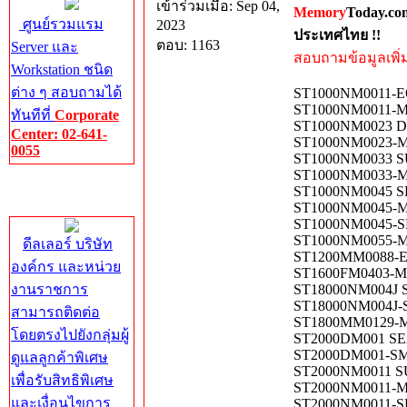
เข้าร่วมเมื่อ: Sep 04,
Memory
Today.co
ศูนย์รวมแรม
2023
ประเทศไทย !!
ตอบ: 1163
Server และ
สอบถามข้อมูลเพิ่มเ
Workstation ชนิด
ต่าง ๆ สอบถามได้
ST1000NM0011-E
ST1000NM0011-MS
ทันทีที่
Corporate
ST1000NM0023 D
Center: 02-641-
ST1000NM0023-MS
0055
ST1000NM0033 S
ST1000NM0033-MS
Corporate
ST1000NM0045 S
Center
ST1000NM0045-MS
ST1000NM0045-S
ST1000NM0055-MS
ดีลเลอร์ บริษัท
ST1200MM0088-E
องค์กร และหน่วย
ST1600FM0403-MS
งานราชการ
ST18000NM004J 
ST18000NM004J-
สามารถติดต่อ
ST1800MM0129-MS
โดยตรงไปยังกลุ่มผู้
ST2000DM001 SE
ST2000DM001-SM
ดูแลลูกค้าพิเศษ
ST2000NM0011 S
เพื่อรับสิทธิพิเศษ
ST2000NM0011-MS
และเงื่อนไขการ
ST2000NM0011-S