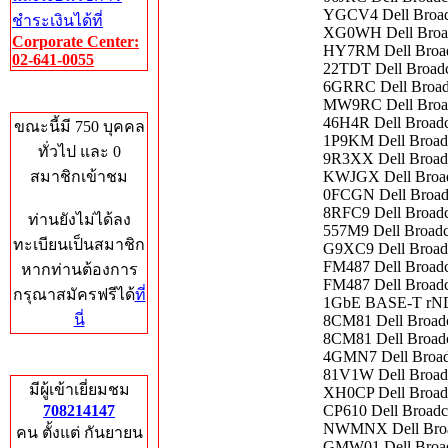
YGCV4 Dell Broad
ชำระเงินได้ที่
XG0WH Dell Broad
Corporate Center:
HY7RM Dell Broad
02-641-0055
22TDT Dell Broadc
6GRRC Dell Broa
Who's Online
MW9RC Dell Broa
46H4R Dell Broad
ขณะนี้มี 750 บุคคล
1P9KM Dell Broa
ทั่วไป และ 0
9R3XX Dell Broa
สมาชิกเข้าชม
KWJGX Dell Broa
0FCGN Dell Broad
8RFC9 Dell Broadc
ท่านยังไม่ได้ลง
557M9 Dell Broadc
ทะเบียนเป็นสมาชิก
G9XC9 Dell Broad
FM487 Dell Broa
หากท่านต้องการ
FM487 Dell Broad
กรุณาสมัครฟรีได้
ที่
1GbE BASE-T r
นี่
8CM81 Dell Broad
8CM81 Dell Broad
4GMN7 Dell Broad
Total Hits
81V1W Dell Broad
มีผู้เข้าเยี่ยมชม
XH0CP Dell Broad
708214147
CP610 Dell Broad
NWMNX Dell Broad
คน ตั้งแต่ กันยายน
GMW01 Dell Broad