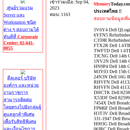
เข้าร่วมเมื่อ: Sep 04,
Memory
Today.co
ศูนย์รวมแรม
2023
ประเทศไทย !!
ตอบ: 1163
Server และ
สอบถามข้อมูลเพิ่มเ
Workstation ชนิด
ต่าง ๆ สอบถามได้
5V6Y4 Dell QLogi
6YFN5 Refurbished
ทันทีที่
Corporate
C359R Refurbishe
Center: 02-641-
FTX2R Dell 1.6T
0055
TWFTD Dell 1.6TB
TJCNG Dell 14th G
Corporate
1NV2N Dell 14th G
Center
HN9P4 Dell 14th G
M3Y03 Dell 15th 
24N3N Dell 16G B
ดีลเลอร์ บริษัท
RHVFN Dell 41132
องค์กร และหน่วย
RHVFN Dell 4113
งานราชการ
DHCTK Dell 82580
X53DF Dell 82599 
สามารถติดต่อ
7454X Dell Borad
โดยตรงไปยังกลุ่มผู้
FPM6F Dell Broad
H3T3V Dell Broad
ดูแลลูกค้าพิเศษ
331-1947 Dell Br
เพื่อรับสิทธิพิเศษ
H093G Dell Broadc
และเงื่อนไขการ
06JRC Dell Broad