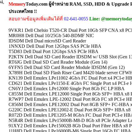
04,
Memory
Today.com ผู้จำหน่าย RAM, SSD, HDD & Upgrade Pa
ประเทศไทย !!
สอบถามข้อมูลเพิ่มเติมได้ที่
02-641-0055
Line: @memorytoda
9VKR1 Dell Chelsio T520-CR Dual Port 10Gb SFP CNA x8 PC
MR0H8 Dell Dual 10/25Gb 540-BDMF NIC
IDSDM Dell Dual microSD Card Reader
1NNXD Dell Dual Port 12Gbps SAS PCIe HBA
T5D83 Dell Dual Port 12Gbps SAS PCIe HBA
P2KTN Dell Dual SD Card Reader IDSDM w/ USB Slot (Gen 1
RT6JG Dell Dual SD Card Reader Module (Gen 14)
6YFN5 Dell Dual SD Card Reader Module IDSDM (Gen 12)
X789H Dell Dual SD Flash Riser Card M420 blade server CFW
KN139 Dell Emulex LPe11002 4Gb/s FC Dual Port x4 PCI-e HBA
CD621 Dell Emulex LPe1150-E 4Gb/s FC Single Port x4 PCI-e 
CN6YJ Dell Emulex LPe12000 Single Port 8Gb FC LP HBA
C855M Dell Emulex LPE12000 Single Port 8Gb SFP+ HBA x8 P
R7WP7 Dell Emulex LPE-12002 Dual Port 8Gb FC x8 PCI-e H
C856M Dell Emulex LPE12002 Dual Port 8GB SFP+ FC-HBA x8
G220C Dell Emulex LPE12002-E Dual Port 8Gb SFP+ HBA x8 P
R072D Dell Emulex LPE1205-M 8Gb/s FC Dual Port PCI-e HB
N5R4R Dell Emulex LPe15000B-M8-D 8Gb x8 PCIe Adapter Lo
91XY2 Dell Emulex LPe15002B 8Gb Dual Port Fibre HBA x8 PC
11H8D Dell Emulex LPe16000B-M6 Single Port 16Gb FC HBA