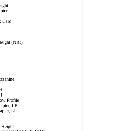
eight
pter
k Card
Height (NIC)
r
zzanine
FH
FH
ow Profile
apter, LP
apter, LP
 Height