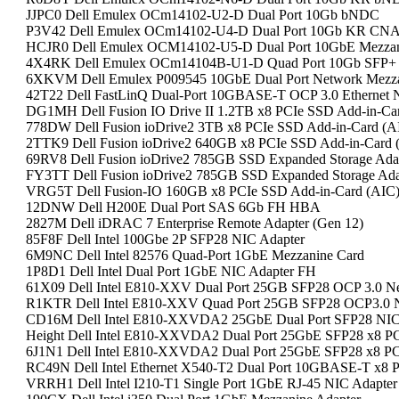
JJPC0 Dell Emulex OCm14102-U2-D Dual Port 10Gb bNDC
P3V42 Dell Emulex OCm14102-U4-D Dual Port 10Gb KR CN
HCJR0 Dell Emulex OCM14102-U5-D Dual Port 10GbE Mezza
4X4RK Dell Emulex OCm14104B-U1-D Quad Port 10Gb SFP
6XKVM Dell Emulex P009545 10GbE Dual Port Network Mezza
42T22 Dell FastLinQ Dual-Port 10GBASE-T OCP 3.0 Ethernet 
DG1MH Dell Fusion IO Drive II 1.2TB x8 PCIe SSD Add-in-Ca
778DW Dell Fusion ioDrive2 3TB x8 PCIe SSD Add-in-Card (A
2TTK9 Dell Fusion ioDrive2 640GB x8 PCIe SSD Add-in-Card
69RV8 Dell Fusion ioDrive2 785GB SSD Expanded Storage Ada
FY3TT Dell Fusion ioDrive2 785GB SSD Expanded Storage Ada
VRG5T Dell Fusion-IO 160GB x8 PCIe SSD Add-in-Card (AIC)
12DNW Dell H200E Dual Port SAS 6Gb FH HBA
2827M Dell iDRAC 7 Enterprise Remote Adapter (Gen 12)
85F8F Dell Intel 100Gbe 2P SFP28 NIC Adapter
6M9NC Dell Intel 82576 Quad-Port 1GbE Mezzanine Card
1P8D1 Dell Intel Dual Port 1GbE NIC Adapter FH
61X09 Dell Intel E810-XXV Dual Port 25GB SFP28 OCP 3.0 Ne
R1KTR Dell Intel E810-XXV Quad Port 25GB SFP28 OCP3.0 
CD16M Dell Intel E810-XXVDA2 25GbE Dual Port SFP28 NIC
Height Dell Intel E810-XXVDA2 Dual Port 25GbE SFP28 x8 PCI
6J1N1 Dell Intel E810-XXVDA2 Dual Port 25GbE SFP28 x8 PCI
RC49N Dell Intel Ethernet X540-T2 Dual Port 10GBASE-T x8 PC
VRRH1 Dell Intel I210-T1 Single Port 1GbE RJ-45 NIC Adapter