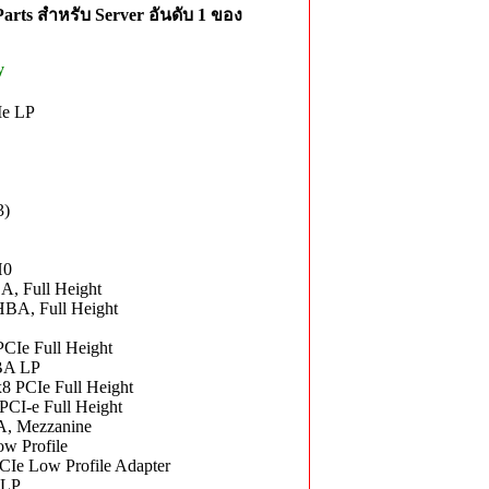
rts สำหรับ Server อันดับ 1 ของ
y
Ie LP
3)
H0
, Full Height
HBA, Full Height
CIe Full Height
BA LP
 PCIe Full Height
CI-e Full Height
A, Mezzanine
w Profile
Ie Low Profile Adapter
 LP