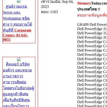
เข้าร่วมเมื่อ: Sep 04,
Memory
Today.co
ศูนย์รวมแรม
2023
ประเทศไทย !!
ตอบ: 1163
Server และ
สอบถามข้อมูลเพิ่มเ
Workstation ชนิด
ต่าง ๆ สอบถามได้
GK409 Dell PowerE
Dell PowerEdge 1U
ทันทีที่
Corporate
Dell PowerEdge 1U
Center: 02-641-
Dell PowerEdge 2U
0055
Dell PowerEdge C4
Dell PowerEdge C4
Corporate
Dell PowerEdge C4
Center
Dell PowerEdge C
Dell PowerEdge C4
Dell PowerEdge C4
ดีลเลอร์ บริษัท
Dell PowerEdge C
องค์กร และหน่วย
Dell PowerEdge C
งานราชการ
Dell PowerEdge C
Dell PowerEdge C6
สามารถติดต่อ
Dell PowerEdge C6
โดยตรงไปยังกลุ่มผู้
Dell PowerEdge C
Dell PowerEdge C
ดูแลลูกค้าพิเศษ
Dell PowerEdge C6
เพื่อรับสิทธิพิเศษ
Dell PowerEdge C6
และเงื่อนไขการ
Dell PowerEdge C6