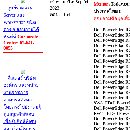
เข้าร่วมเมื่อ: Sep 04,
Memory
Today.co
ศูนย์รวมแรม
2023
ประเทศไทย !!
ตอบ: 1163
Server และ
สอบถามข้อมูลเพิ่มเ
Workstation ชนิด
ต่าง ๆ สอบถามได้
Dell PowerEdge R7
Dell PowerEdge R
ทันทีที่
Corporate
Dell PowerEdge R7
Center: 02-641-
Dell PowerEdge R7
0055
Dell PowerEdge R7
Dell PowerEdge R
Corporate
Dell PowerEdge R8
Center
Dell PowerEdge R8
Dell PowerEdge R8
Dell PowerEdge R8
ดีลเลอร์ บริษัท
Dell PowerEdge R8
องค์กร และหน่วย
Dell PowerEdge R8
งานราชการ
Dell PowerEdge R8
Dell PowerEdge R8
สามารถติดต่อ
8W81FDell PowerE
โดยตรงไปยังกลุ่มผู้
Dell PowerEdge R
RW7HRDell PowerE
ดูแลลูกค้าพิเศษ
Dell PowerEdge R8
เพื่อรับสิทธิพิเศษ
Dell PowerEdge R8
และเงื่อนไขการ
Dell PowerEdge R8