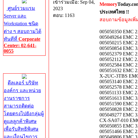
เข้าร่วมเมื่อ: Sep 04,
Memory
Today.co
ศูนย์รวมแรม
2023
ประเทศไทย !!
ตอบ: 1163
Server และ
สอบถามข้อมูลเพิ่มเ
Workstation ชนิด
ต่าง ๆ สอบถามได้
005050350 EMC 2
005049264 EMC 2
ทันทีที่
Corporate
005050215 EMC 2
Center: 02-641-
005050854 EMC 3
0055
005052379 EMC 2
005052112 EMC 2
Corporate
005052584 EMC 2
Center
005051632 EMC 2
X-2UC-3TBS EMC
005053140 EMC 2
ดีลเลอร์ บริษัท
005052578 EMC 2
องค์กร และหน่วย
005051133 EMC 2
งานราชการ
005051613 EMC 3
005051590 EMC 2
สามารถติดต่อ
005050828 EMC 2
โดยตรงไปยังกลุ่มผู้
005049277 EMC 3
CX-SA07-010 EMC
ดูแลลูกค้าพิเศษ
005050855 EMC 3
เพื่อรับสิทธิพิเศษ
005051466 EMC 2
และเงื่อนไขการ
005049806 EMC 3