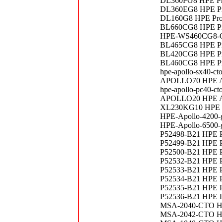
DL360PG8 HPE Pr
DL360EG8 HPE Pr
DL160G8 HPE ProLi
BL660CG8 HPE Pro
HPE-WS460CG8-CT
BL465CG8 HPE Pro
BL420CG8 HPE Pro
BL460CG8 HPE Pro
hpe-apollo-sx40-
APOLLO70 HPE Ap
hpe-apollo-pc40-c
APOLLO20 HPE Ap
XL230KG10 HPE P
HPE-Apollo-4200-
HPE-Apollo-6500-g
P52498-B21 HPE P
P52499-B21 HPE P
P52500-B21 HPE P
P52532-B21 HPE P
P52533-B21 HPE P
P52534-B21 HPE P
P52535-B21 HPE P
P52536-B21 HPE 
MSA-2040-CTO HP
MSA-2042-CTO HP