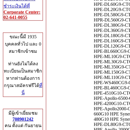
HPE-DL60G9-CTO 
ชำระเงินได้ที่
HPE-DL20G9-CTO 
Corporate Center:
HPE-DL580G9-CTO
02-641-0055
HPR-DL560G9-CTO
HPE-DL380G9-CTO
Who's Online
HPE-DL360G9-CTO
HPE-DL180G9-CTO
ขณะนี้มี 1935
HPE-DL160G9-CTO
บุคคลทั่วไป และ 0
HPE-DL120G9-CTO
สมาชิกเข้าชม
HPE-BL660CG9-CT
HPE-ML10G9-CTO
HPE-ML30G9-CTO 
ท่านยังไม่ได้ลง
HPE-ML350G9-CTO
ทะเบียนเป็นสมาชิก
HPE-ML150G9-CTO
HPE-ML110G9-CTO
หากท่านต้องการ
HPE-WS460CG9-CT
กรุณาสมัครฟรีได้
ที่
HPE-BL460CG9-CT
นี่
HPE-4510G10-CTO
HPE-Apollo-6500
HPE-4200G10-CTO
Total Hits
HPE-Apollo2000-
มีผู้เข้าเยี่ยมชม
660G10 HPE Syne
708901242
480G10 HPE Syne
HPE-DL80G9-CTO 
คน ตั้งแต่ กันยายน
HPE-Apollo-2000G