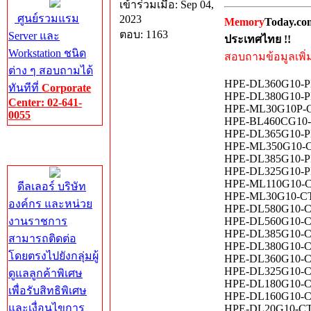
เข้าร่วมเมื่อ: Sep 04,
ศูนย์รวมแรม
2023
Memory
Today.co
ตอบ: 1163
Server และ
ประเทศไทย !!
Workstation ชนิด
สอบถามข้อมูลเพิ่มเ
ต่าง ๆ สอบถามได้
HPE-DL360G10-PL
ทันทีที่
Corporate
HPE-DL380G10-PL
Center: 02-641-
HPE-ML30G10P-CT
0055
HPE-BL460CG10-C
HPE-DL365G10-PL
Corporate
HPE-ML350G10-CT
Center
HPE-DL385G10-PL
HPE-DL325G10-PL
HPE-ML110G10-CT
ดีลเลอร์ บริษัท
HPE-ML30G10-CTO
องค์กร และหน่วย
HPE-DL580G10-CT
งานราชการ
HPE-DL560G10-CT
HPE-DL385G10-CT
สามารถติดต่อ
HPE-DL380G10-CT
โดยตรงไปยังกลุ่มผู้
HPE-DL360G10-CT
HPE-DL325G10-CT
ดูแลลูกค้าพิเศษ
HPE-DL180G10-CT
เพื่อรับสิทธิพิเศษ
HPE-DL160G10-CT
และเงื่อนไขการ
HPE-DL20G10-CTO