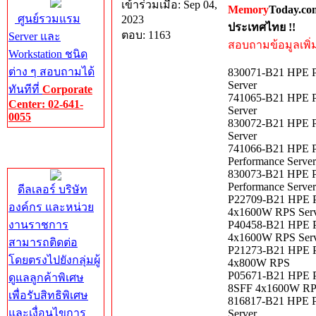
เข้าร่วมเมื่อ: Sep 04,
Memory
Today.co
ศูนย์รวมแรม
2023
ประเทศไทย !!
ตอบ: 1163
Server และ
สอบถามข้อมูลเพิ่มเ
Workstation ชนิด
ต่าง ๆ สอบถามได้
830071-B21 HPE P
Server
ทันทีที่
Corporate
741065-B21 HPE P
Center: 02-641-
Server
0055
830072-B21 HPE P
Server
Corporate
741066-B21 HPE 
Center
Performance Server
830073-B21 HPE 
Performance Server
ดีลเลอร์ บริษัท
P22709-B21 HPE P
องค์กร และหน่วย
4x1600W RPS Ser
งานราชการ
P40458-B21 HPE P
4x1600W RPS Ser
สามารถติดต่อ
P21273-B21 HPE P
โดยตรงไปยังกลุ่มผู้
4x800W RPS
P05671-B21 HPE P
ดูแลลูกค้าพิเศษ
8SFF 4x1600W R
เพื่อรับสิทธิพิเศษ
816817-B21 HPE P
และเงื่อนไขการ
Server