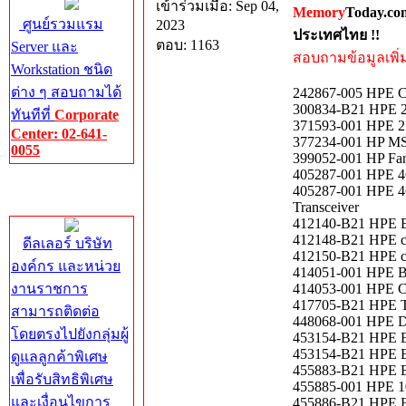
เข้าร่วมเมื่อ: Sep 04,
Memory
Today.co
ศูนย์รวมแรม
2023
ประเทศไทย !!
ตอบ: 1163
Server และ
สอบถามข้อมูลเพิ่มเ
Workstation ชนิด
ต่าง ๆ สอบถามได้
242867-005 HPE C1
300834-B21 HPE 2G
ทันทีที่
Corporate
371593-001 HPE 2.
Center: 02-641-
377234-001 HP MS
0055
399052-001 HP Fa
405287-001 HPE 4G
Corporate
405287-001 HPE 4G
Center
Transceiver
412140-B21 HPE BL
412148-B21 HPE c-
ดีลเลอร์ บริษัท
412150-B21 HPE c-
องค์กร และหน่วย
414051-001 HPE B
งานราชการ
414053-001 HPE C3
417705-B21 HPE To
สามารถติดต่อ
448068-001 HPE D
โดยตรงไปยังกลุ่มผู้
453154-B21 HPE Bl
453154-B21 HPE Bl
ดูแลลูกค้าพิเศษ
455883-B21 HPE Bl
เพื่อรับสิทธิพิเศษ
455885-001 HPE 1
และเงื่อนไขการ
455886-B21 HPE B