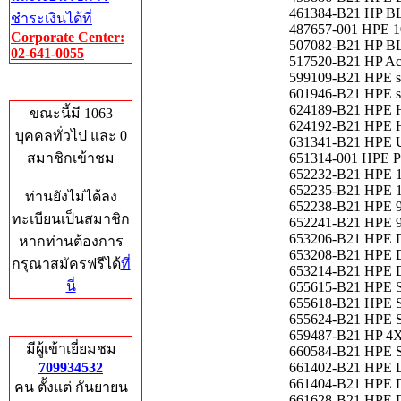
461384-B21 HP BLc
ชำระเงินได้ที่
487657-001 HPE 
Corporate Center:
507082-B21 HP BLc
02-641-0055
517520-B21 HP Act
599109-B21 HPE s6
Who's Online
601946-B21 HPE s6
624189-B21 HPE H
ขณะนี้มี 1063
624192-B21 HPE H
บุคคลทั่วไป และ 0
631341-B21 HPE U
สมาชิกเข้าชม
651314-001 HPE Pr
652232-B21 HPE 1
652235-B21 HPE 1
ท่านยังไม่ได้ลง
652238-B21 HPE 
ทะเบียนเป็นสมาชิก
652241-B21 HPE 9
653206-B21 HPE DL
หากท่านต้องการ
653208-B21 HPE DL
กรุณาสมัครฟรีได้
ที่
653214-B21 HPE D
นี่
655615-B21 HPE S
655618-B21 HPE S
655624-B21 HPE S
Total Hits
659487-B21 HP 4X
มีผู้เข้าเยี่ยมชม
660584-B21 HPE Se
709934532
661402-B21 HPE D
661404-B21 HPE D
คน ตั้งแต่ กันยายน
661628-B21 HPE D