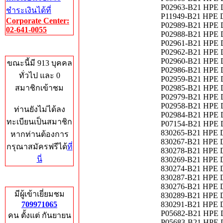
P02963-B21 HPE D
ชำระเงินได้ที่
P11949-B21 HPE D
Corporate Center:
P02989-B21 HPE D
02-641-0055
P02988-B21 HPE D
P02961-B21 HPE D
Who's Online
P02962-B21 HPE D
P02960-B21 HPE D
ขณะนี้มี 913 บุคคล
P02986-B21 HPE D
ทั่วไป และ 0
P02959-B21 HPE DL
สมาชิกเข้าชม
P02985-B21 HPE DL
P02979-B21 HPE DL
P02958-B21 HPE DL
ท่านยังไม่ได้ลง
P02984-B21 HPE DL
ทะเบียนเป็นสมาชิก
P07154-B21 HPE DL
830265-B21 HPE D
หากท่านต้องการ
830267-B21 HPE D
กรุณาสมัครฟรีได้
ที่
830278-B21 HPE D
นี่
830269-B21 HPE D
830274-B21 HPE D
830287-B21 HPE D
Total Hits
830276-B21 HPE D
มีผู้เข้าเยี่ยมชม
830289-B21 HPE D
709971065
830291-B21 HPE D
P05682-B21 HPE D
คน ตั้งแต่ กันยายน
P05683-B21 HPE D