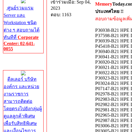
เข้าร่วมเมื่อ: Sep 04,
Memory
Today.co
ศูนย์รวมแรม
2023
ประเทศไทย !!
ตอบ: 1163
Server และ
สอบถามข้อมูลเพิ่มเ
Workstation ชนิด
ต่าง ๆ สอบถามได้
P36938-B21 HPE DL
P37598-B21 HPE D
ทันทีที่
Corporate
P36939-B21 HPE D
Center: 02-641-
P45418-B21 HPE D
0055
P36940-B21 HPE D
P36941-B21 HPE D
Corporate
P36920-B21 HPE D
Center
P36921-B21 HPE D
P36922-B21 HPE D
P36923-B21 HPE D
ดีลเลอร์ บริษัท
P03024-B21 HPE D
องค์กร และหน่วย
P07147-B21 HPE DL
งานราชการ
P02978-B21 HPE D
P02983-B21 HPE D
สามารถติดต่อ
P02982-B21 HPE D
โดยตรงไปยังกลุ่มผู้
P02981-B21 HPE D
P02965-B21 HPE D
ดูแลลูกค้าพิเศษ
P02987-B21 HPE D
เพื่อรับสิทธิพิเศษ
P03006-B21 HPE D
และเงื่อนไขการ
P03005-B21 HPE D