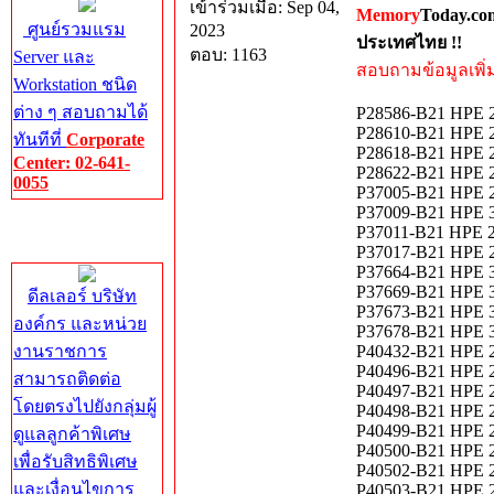
เข้าร่วมเมื่อ: Sep 04,
Memory
Today.co
ศูนย์รวมแรม
2023
ประเทศไทย !!
ตอบ: 1163
Server และ
สอบถามข้อมูลเพิ่มเ
Workstation ชนิด
ต่าง ๆ สอบถามได้
P28586-B21 HPE 2
P28610-B21 HPE 2
ทันทีที่
Corporate
P28618-B21 HPE 2.
Center: 02-641-
P28622-B21 HPE 2.
0055
P37005-B21 HPE 
P37009-B21 HPE 
Corporate
P37011-B21 HPE 
Center
P37017-B21 HPE 
P37664-B21 HPE 3
P37669-B21 HPE 3
ดีลเลอร์ บริษัท
P37673-B21 HPE 3
องค์กร และหน่วย
P37678-B21 HPE 3
งานราชการ
P40432-B21 HPE 2
P40496-B21 HPE 
สามารถติดต่อ
P40497-B21 HPE 
โดยตรงไปยังกลุ่มผู้
P40498-B21 HPE 
P40499-B21 HPE 
ดูแลลูกค้าพิเศษ
P40500-B21 HPE 
เพื่อรับสิทธิพิเศษ
P40502-B21 HPE 
และเงื่อนไขการ
P40503-B21 HPE 