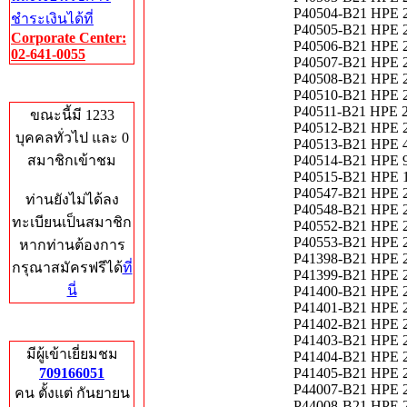
P40504-B21 HPE 
ชำระเงินได้ที่
P40505-B21 HPE 
Corporate Center:
P40506-B21 HPE 
02-641-0055
P40507-B21 HPE 
P40508-B21 HPE 
Who's Online
P40510-B21 HPE 
P40511-B21 HPE 
ขณะนี้มี 1233
P40512-B21 HPE 
บุคคลทั่วไป และ 0
P40513-B21 HPE 
สมาชิกเข้าชม
P40514-B21 HPE 
P40515-B21 HPE 1
P40547-B21 HPE 
ท่านยังไม่ได้ลง
P40548-B21 HPE 
ทะเบียนเป็นสมาชิก
P40552-B21 HPE 
P40553-B21 HPE 
หากท่านต้องการ
P41398-B21 HPE 2
กรุณาสมัครฟรีได้
ที่
P41399-B21 HPE 2
นี่
P41400-B21 HPE 2
P41401-B21 HPE 2
P41402-B21 HPE 
Total Hits
P41403-B21 HPE 
มีผู้เข้าเยี่ยมชม
P41404-B21 HPE 
709166051
P41405-B21 HPE 
P44007-B21 HPE 
คน ตั้งแต่ กันยายน
P44008-B21 HPE 