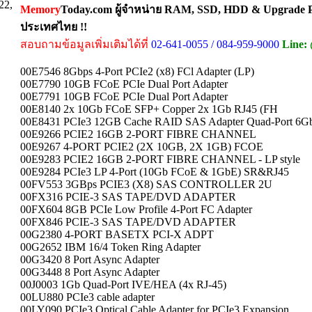
22,
Memory
Today.com ผู้จำหน่าย RAM, SSD, HDD & Upgrade Pa
ประเทศไทย !!
สอบถามข้อมูลเพิ่มเติมได้ที่
02-641-0055 / 084-959-9000
Line:
00E7546 8Gbps 4-Port PCIe2 (x8) FCl Adapter (LP)
00E7790 10GB FCoE PCIe Dual Port Adapter
00E7791 10GB FCoE PCIe Dual Port Adapter
00E8140 2x 10Gb FCoE SFP+ Copper 2x 1Gb RJ45 (FH
00E8431 PCIe3 12GB Cache RAID SAS Adapter Quad-Port 6G
00E9266 PCIE2 16GB 2-PORT FIBRE CHANNEL
00E9267 4-PORT PCIE2 (2X 10GB, 2X 1GB) FCOE
00E9283 PCIE2 16GB 2-PORT FIBRE CHANNEL - LP style
00E9284 PCIe3 LP 4-Port (10Gb FCoE & 1GbE) SR&RJ45
00FV553 3GBps PCIE3 (X8) SAS CONTROLLER 2U
00FX316 PCIE-3 SAS TAPE/DVD ADAPTER
00FX604 8GB PCIe Low Profile 4-Port FC Adapter
00FX846 PCIE-3 SAS TAPE/DVD ADAPTER
00G2380 4-PORT BASETX PCI-X ADPT
00G2652 IBM 16/4 Token Ring Adapter
00G3420 8 Port Async Adapter
00G3448 8 Port Async Adapter
00J0003 1Gb Quad-Port IVE/HEA (4x RJ-45)
00LU880 PCIe3 cable adapter
00LY090 PCIe3 Optical Cable Adapter for PCIe3 Expansion