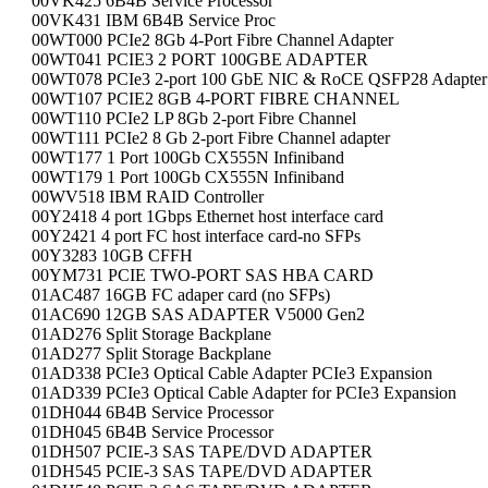
00VK425 6B4B Service Processor
00VK431 IBM 6B4B Service Proc
00WT000 PCIe2 8Gb 4-Port Fibre Channel Adapter
00WT041 PCIE3 2 PORT 100GBE ADAPTER
00WT078 PCIe3 2-port 100 GbE NIC & RoCE QSFP28 Adapter
00WT107 PCIE2 8GB 4-PORT FIBRE CHANNEL
00WT110 PCIe2 LP 8Gb 2-port Fibre Channel
00WT111 PCIe2 8 Gb 2-port Fibre Channel adapter
00WT177 1 Port 100Gb CX555N Infiniband
00WT179 1 Port 100Gb CX555N Infiniband
00WV518 IBM RAID Controller
00Y2418 4 port 1Gbps Ethernet host interface card
00Y2421 4 port FC host interface card-no SFPs
00Y3283 10GB CFFH
00YM731 PCIE TWO-PORT SAS HBA CARD
01AC487 16GB FC adaper card (no SFPs)
01AC690 12GB SAS ADAPTER V5000 Gen2
01AD276 Split Storage Backplane
01AD277 Split Storage Backplane
01AD338 PCIe3 Optical Cable Adapter PCIe3 Expansion
01AD339 PCIe3 Optical Cable Adapter for PCIe3 Expansion
01DH044 6B4B Service Processor
01DH045 6B4B Service Processor
01DH507 PCIE-3 SAS TAPE/DVD ADAPTER
01DH545 PCIE-3 SAS TAPE/DVD ADAPTER