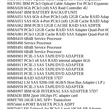
00LY091 IBM PCIe3 Optical Cable Adapter For PCIe3 Expansio
00MA020 6Gb PCIe3 (x8) SAS Raid Controller 4U
00MA047 IBM BATTERY BACKUP UNIT
00MA051 SAS 6Gb 4-Port PCIe3 (x8) 12GB Cache RAID Adapt
00MA053 SAS 6Gb 4-Port PCIe3 (x8) 12GB Cache RAID Adapt
00MA062 IBM PCIE3 12GB CACHE RAID SAS ADPTR
00MA079 PCIe3 12GB Cache RAID SAS Adapter Quad-Port 6
00MA081 PCIe3 12GB Cache RAID SAS Adapter Quad-Port 6
00MH410 6B4B Service Processor
00MH490 Service Processor
00MH491 6B4B Service Processor
00MH600 6B4B Service Processor
00MH903 PCIE-3 SAS TAPE/DVD ADAPTER
00MH907 PCIe3 x8 SAS RAID internal adapter 6Gb
00MH913 PCIE-3 SAS TAPE/DVD ADAPTER
00MH920 PCIE-3 SAS TAPE/DVD ADAPTER
00MH935 PCIE-3 SAS TAPE/DVD ADAPTER
00MH940 RAID ADAPTER 57D7
00MH942 LSI SAS 9206-16E 6GB/S Host Bus Adapter ( LP )
00MH959 PCIE-3 SAS TAPE/DVD ADAPTER
00MH997 IBM 6GB INTERNAL SAS ADAPTER 57D7
00MJ430 IBM 2port 16Gbps FC adapter card
00MY769 16GB LWL SFP+ Transceiver
00N5444 4-PORT BASETX PCI-X ADPT
00ND462 FH Tailstock for PCIe3 4-port 10GbE SR Adapter