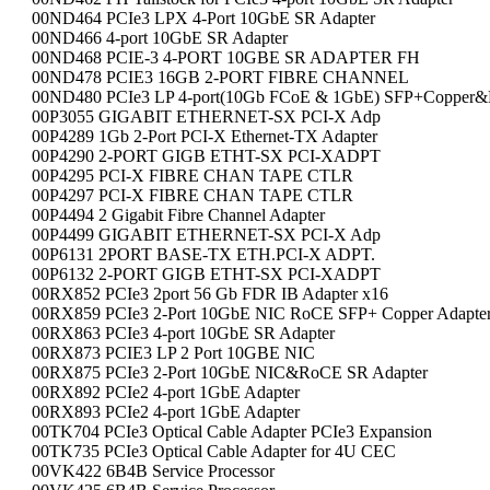
00ND464 PCIe3 LPX 4-Port 10GbE SR Adapter
00ND466 4-port 10GbE SR Adapter
00ND468 PCIE-3 4-PORT 10GBE SR ADAPTER FH
00ND478 PCIE3 16GB 2-PORT FIBRE CHANNEL
00ND480 PCIe3 LP 4-port(10Gb FCoE & 1GbE) SFP+Copper&
00P3055 GIGABIT ETHERNET-SX PCI-X Adp
00P4289 1Gb 2-Port PCI-X Ethernet-TX Adapter
00P4290 2-PORT GIGB ETHT-SX PCI-XADPT
00P4295 PCI-X FIBRE CHAN TAPE CTLR
00P4297 PCI-X FIBRE CHAN TAPE CTLR
00P4494 2 Gigabit Fibre Channel Adapter
00P4499 GIGABIT ETHERNET-SX PCI-X Adp
00P6131 2PORT BASE-TX ETH.PCI-X ADPT.
00P6132 2-PORT GIGB ETHT-SX PCI-XADPT
00RX852 PCIe3 2port 56 Gb FDR IB Adapter x16
00RX859 PCIe3 2-Port 10GbE NIC RoCE SFP+ Copper Adapte
00RX863 PCIe3 4-port 10GbE SR Adapter
00RX873 PCIE3 LP 2 Port 10GBE NIC
00RX875 PCIe3 2-Port 10GbE NIC&RoCE SR Adapter
00RX892 PCIe2 4-port 1GbE Adapter
00RX893 PCIe2 4-port 1GbE Adapter
00TK704 PCIe3 Optical Cable Adapter PCIe3 Expansion
00TK735 PCIe3 Optical Cable Adapter for 4U CEC
00VK422 6B4B Service Processor