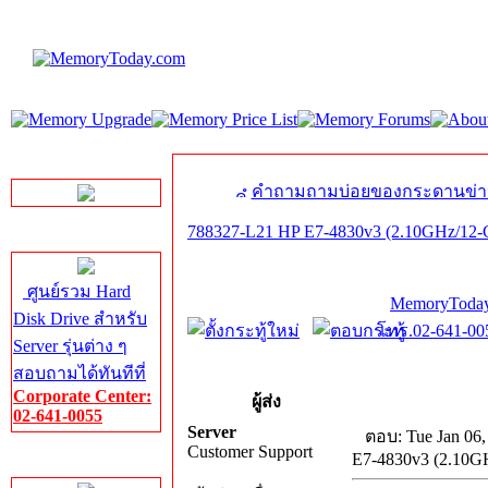
LINE Chat
คำถามถามบ่อยของกระดานข่า
788327-L21 HP E7-4830v3 (2.10GHz/12
Server HDD
ศูนย์รวม Hard
MemoryToday
Disk Drive สำหรับ
โทร.02-641-005
Server รุ่นต่าง ๆ
สอบถามได้ทันทีที่
Corporate Center:
ผู้ส่ง
02-641-0055
Server
ตอบ: Tue Jan 06,
Customer Support
E7-4830v3 (2.10
Server Memory