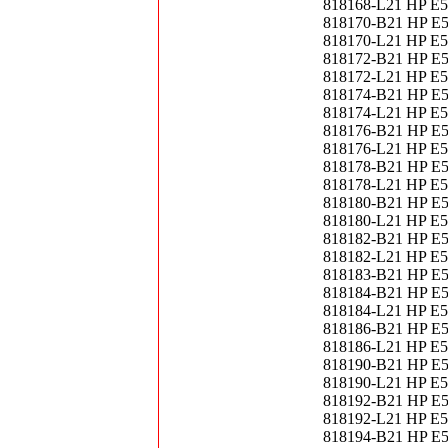
818168-L21 HP E5
818170-B21 HP E5
818170-L21 HP E5
818172-B21 HP E5
818172-L21 HP E5
818174-B21 HP E5
818174-L21 HP E5
818176-B21 HP E5
818176-L21 HP E5
818178-B21 HP E5
818178-L21 HP E5
818180-B21 HP E5
818180-L21 HP E5
818182-B21 HP E5
818182-L21 HP E5
818183-B21 HP E5
818184-B21 HP E5
818184-L21 HP E5
818186-B21 HP E5
818186-L21 HP E5
818190-B21 HP E5
818190-L21 HP E5
818192-B21 HP E5
818192-L21 HP E5
818194-B21 HP E5