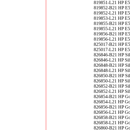
819851-L21 HP E5
819852-B21 HP E5
819852-L21 HP E5
819853-L21 HP E5
819855-B21 HP E5
819855-L21 HP E5
819856-B21 HP E5
819856-L21 HP E5
825017-B21 HP E5
825017-L21 HP E5
826846-B21 HP Sil
826846-L21 HP Sil
826848-B21 HP Sil
826848-L21 HP Sil
826850-B21 HP Sil
826850-L21 HP Sil
826852-B21 HP Si
826852-L21 HP Sil
826854-B21 HP Go
826854-L21 HP Go
826856-B21 HP Go
826856-L21 HP Go
826858-B21 HP Go
826858-L21 HP Go
826860-B21 HP Go