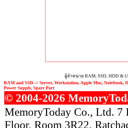
ผู้จำหน่าย RAM, SSD, HDD & Upg
RAM and SSD -> Server, Workstation, Apple Mac, Notebook, De
Power Supply, Spare Part
© 2004-2026 MemoryToday
MemoryToday Co., Ltd. 7 I
Floor, Room 3R22, Ratcha