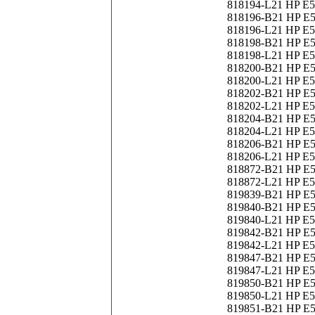
818194-L21 HP E5
818196-B21 HP E5
818196-L21 HP E5
818198-B21 HP E5
818198-L21 HP E5
818200-B21 HP E5
818200-L21 HP E5
818202-B21 HP E5
818202-L21 HP E5
818204-B21 HP E5
818204-L21 HP E5
818206-B21 HP E5
818206-L21 HP E5
818872-B21 HP E5
818872-L21 HP E5
819839-B21 HP E5
819840-B21 HP E5
819840-L21 HP E5
819842-B21 HP E5
819842-L21 HP E5
819847-B21 HP E5
819847-L21 HP E5
819850-B21 HP E5
819850-L21 HP E5-
819851-B21 HP E5