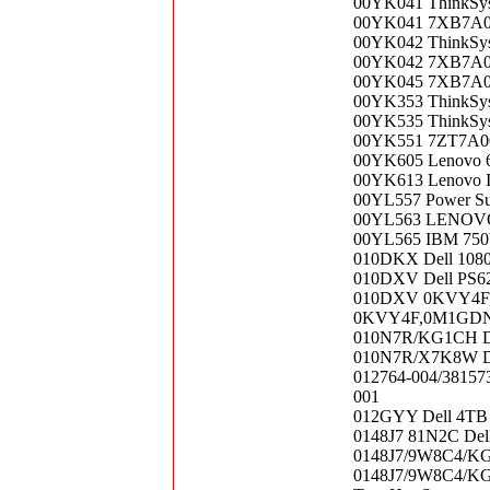
00YK041 ThinkSy
00YK041 7XB7A00
00YK042 ThinkSys
00YK042 7XB7A000
00YK045 7XB7A00
00YK353 ThinkSy
00YK535 ThinkSys
00YK551 7ZT7A0048
00YK605 Lenovo 
00YK613 Lenovo I3
00YL557 Power S
00YL563 LENOVO 
00YL565 IBM 750W
010DKX Dell 1080
010DXV Dell PS621
010DXV 0KVY4F,0M
0KVY4F,0M1GD
010N7R/KG1CH Del
010N7R/X7K8W D
012764-004/381573
001
012GYY Dell 4TB 
0148J7 81N2C De
0148J7/9W8C4/KG1
0148J7/9W8C4/KG