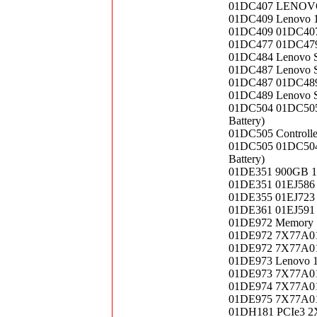
01DC407 LENOVO
01DC409 Lenovo 1.
01DC409 01DC407 
01DC477 01DC479
01DC484 Lenovo 
01DC487 Lenovo 
01DC487 01DC489 
01DC489 Lenovo S
01DC504 01DC505 L
Battery)
01DC505 Controlle
01DC505 01DC504 L
Battery)
01DE351 900GB 10
01DE351 01EJ586 
01DE355 01EJ723 
01DE361 01EJ591 
01DE972 Memory 
01DE972 7X77A0
01DE972 7X77A0
01DE973 Lenovo 
01DE973 7X77A01
01DE974 7X77A01
01DE975 7X77A0
01DH181 PCIe3 