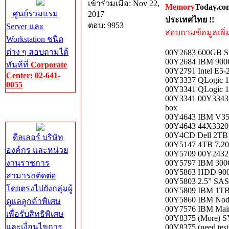
เข้าร่วมเมื่อ: Nov 22,
Memory
Today.co
ศูนย์รวมแรม
2017
ประเทศไทย !!
ตอบ: 9953
Server และ
สอบถามข้อมูลเพิ่มเ
Workstation ชนิด
ต่าง ๆ สอบถามได้
00Y2683 600GB SA
00Y2684 IBM 900
ทันทีที่
Corporate
00Y2791 Intel E5-
Center: 02-641-
00Y3337 QLogic 1
0055
00Y3341 QLogic 
00Y3341 00Y3343 0
Corporate
box
Center
00Y4643 IBM V350
00Y4643 44X3320,
00Y4CD Dell 2TB 
ดีลเลอร์ บริษัท
00Y5147 4TB 7,20
องค์กร และหน่วย
00Y5709 00Y2432
งานราชการ
00Y5797 IBM 300
00Y5803 HDD 900
สามารถติดต่อ
00Y5803 2.5” SAS
โดยตรงไปยังกลุ่มผู้
00Y5809 IBM 1TB
00Y5860 IBM Node 
ดูแลลูกค้าพิเศษ
00Y7576 IBM Main
เพื่อรับสิทธิพิเศษ
00Y8375 (More)
และเงื่อนไขการ
00Y8375 (need tes