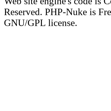
Web site engine's code is 
Reserved. PHP-Nuke is Free
GNU/GPL license.