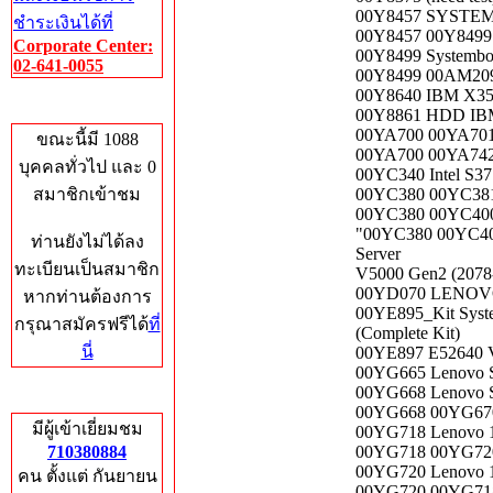
00Y8457 SYSTE
ชำระเงินได้ที่
00Y8457 00Y8499 
Corporate Center:
00Y8499 Systembo
02-641-0055
00Y8499 00AM209 
00Y8640 IBM X355
Who's Online
00Y8861 HDD IB
00YA700 00YA701
ขณะนี้มี 1088
00YA700 00YA742
บุคคลทั่วไป และ 0
00YC340 Intel S37
สมาชิกเข้าชม
00YC380 00YC381 
00YC380 00YC400 
"00YC380 00YC400
ท่านยังไม่ได้ลง
Server
ทะเบียนเป็นสมาชิก
V5000 Gen2 (2078-
00YD070 LENO
หากท่านต้องการ
00YE895_Kit Syst
กรุณาสมัครฟรีได้
ที่
(Complete Kit)
นี่
00YE897 E52640 V
00YG665 Lenovo S
00YG668 Lenovo 
Total Hits
00YG668 00YG670
มีผู้เข้าเยี่ยมชม
00YG718 Lenovo 1
710380884
00YG718 00YG720
00YG720 Lenovo 
คน ตั้งแต่ กันยายน
00YG720 00YG718