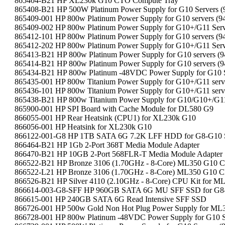
865404-B21 HP XL230k G10 CTO Compute Tray
865408-B21 HP 500W Platinum Power Supply for G10 Servers (9
865409-001 HP 800w Platinum Power Supply for G10 servers (94
865409-002 HP 800w Platinum Power Supply for G10+/G11 Serve
865412-101 HP 800w Platinum Power Supply for G10 servers (94
865412-202 HP 800w Platinum Power Supply for G10+/G11 Serve
865413-B21 HP 800w Platinum Power Supply for G10 servers (9
865414-B21 HP 800w Platinum Power Supply for G10 servers (9
865434-B21 HP 800w Platinum -48VDC Power Supply for G10 Se
865435-001 HP 800w Titanium Power Supply for G10+/G11 serve
865436-101 HP 800w Titanium Power Supply for G10+/G11 serve
865438-B21 HP 800w Titanium Power Supply for G10/G10+/G11 
865900-001 HP SPI Board with Cache Module for DL580 G9
866055-001 HP Rear Heatsink (CPU1) for XL230k G10
866056-001 HP Heatsink for XL230k G10
866122-001-G8 HP 1TB SATA 6G 7.2K LFF HDD for G8-G10 S
866464-B21 HP 1Gb 2-Port 368T Media Module Adapter
866470-B21 HP 10GB 2-Port 568FLR-T Media Module Adapter
866522-B21 HP Bronze 3106 (1.70GHz - 8-Core) ML350 G10 
866522-L21 HP Bronze 3106 (1.70GHz - 8-Core) ML350 G10 C
866526-B21 HP Silver 4110 (2.10GHz - 8-Core) CPU Kit for M
866614-003-G8-SFF HP 960GB SATA 6G MU SFF SSD for G8-
866615-001 HP 240GB SATA 6G Read Intensive SFF SSD
866726-001 HP 500w Gold Non Hot Plug Power Supply for ML3
866728-001 HP 800w Platinum -48VDC Power Supply for G10 Se