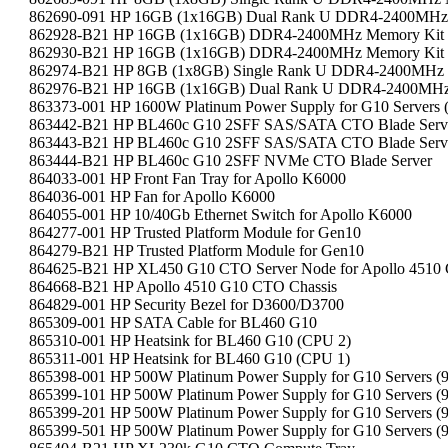
862690-091 HP 16GB (1x16GB) Dual Rank U DDR4-2400MHz
862928-B21 HP 16GB (1x16GB) DDR4-2400MHz Memory Kit
862930-B21 HP 16GB (1x16GB) DDR4-2400MHz Memory Kit
862974-B21 HP 8GB (1x8GB) Single Rank U DDR4-2400MHz 
862976-B21 HP 16GB (1x16GB) Dual Rank U DDR4-2400MHz
863373-001 HP 1600W Platinum Power Supply for G10 Servers (
863442-B21 HP BL460c G10 2SFF SAS/SATA CTO Blade Serv
863443-B21 HP BL460c G10 2SFF SAS/SATA CTO Blade Serv
863444-B21 HP BL460c G10 2SFF NVMe CTO Blade Server
864033-001 HP Front Fan Tray for Apollo K6000
864036-001 HP Fan for Apollo K6000
864055-001 HP 10/40Gb Ethernet Switch for Apollo K6000
864277-001 HP Trusted Platform Module for Gen10
864279-B21 HP Trusted Platform Module for Gen10
864625-B21 HP XL450 G10 CTO Server Node for Apollo 4510
864668-B21 HP Apollo 4510 G10 CTO Chassis
864829-001 HP Security Bezel for D3600/D3700
865309-001 HP SATA Cable for BL460 G10
865310-001 HP Heatsink for BL460 G10 (CPU 2)
865311-001 HP Heatsink for BL460 G10 (CPU 1)
865398-001 HP 500W Platinum Power Supply for G10 Servers (9
865399-101 HP 500W Platinum Power Supply for G10 Servers (9
865399-201 HP 500W Platinum Power Supply for G10 Servers (9
865399-501 HP 500W Platinum Power Supply for G10 Servers (9