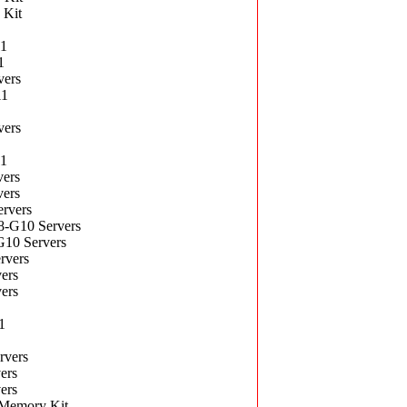
 Kit
11
1
ers
11
ers
11
ers
ers
rvers
-G10 Servers
10 Servers
rvers
ers
ers
1
rvers
ers
ers
Memory Kit