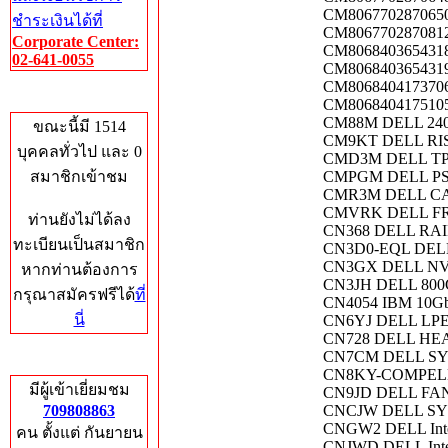
CM8067702870650
ชำระเงินได้ที่
CM8067702870812
Corporate Center:
CM8068403654318
02-641-0055
CM8068403654319 
CM8068404173706
Who's Online
CM8068404175105
CM88M DELL 240
ขณะนี้มี 1514
CM9KT DELL RIS
บุคคลทั่วไป และ 0
CMD3M DELL TP
สมาชิกเข้าชม
CMPGM DELL PSU
CMR3M DELL CA
CMVRK DELL F
ท่านยังไม่ได้ลง
CN368 DELL RAI
ทะเบียนเป็นสมาชิก
CN3D0-EQL DELL
CN3GX DELL NVI
หากท่านต้องการ
CN3JH DELL 800
กรุณาสมัครฟรีได้
ที่
CN4054 IBM 10
นี่
CN6YJ DELL LPE
CN728 DELL HEA
CN7CM DELL S
Total Hits
CN8KY-COMPELL
มีผู้เข้าเยี่ยมชม
CN9JD DELL FA
709808863
CNCJW DELL S
CNGW2 DELL Inte
คน ตั้งแต่ กันยายน
CNJWD DELL Inte