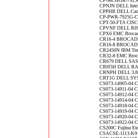
CP-MCHGR-7925G C
CPNJN DELL Inte
CPPHR DELL Cadd
CP-PWR-7925G-CE 
CPT-50-FTA CISCO C
CPVNF DELL RIS
CPX6 EMC Brocad
CR16-4 BROCADE B
CR16-8 BROCADE B
CR2450N IBM Time-
CR32-8 EMC Bro
CR679 DELL SAS 6
CRH5H DELL RAI
CRNPH DELL 3.8
CRT1G DELL SY
CS073-14905-04 C
CS073-14911-04 Ci
CS073-14912-04 C
CS073-14914-04
CS073-14918-04
CS073-14919-04 C
CS073-14920-04 
CS073-14922-04 C
CS200C Fujitsu Et
CSACSE-1113-K9 Ci