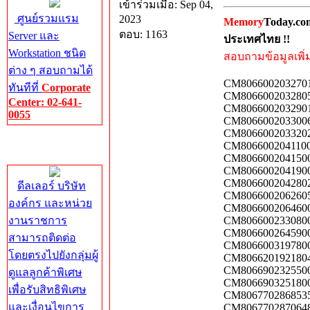
เข้าร่วมเมื่อ: Sep 04,
ศูนย์รวมแรม
2023
Memory
Today.co
ตอบ: 1163
Server และ
ประเทศไทย !!
Workstation ชนิด
สอบถามข้อมูลเพิ่มเ
ต่าง ๆ สอบถามได้
CM8066002032701
ทันทีที่
Corporate
CM8066002032805
Center: 02-641-
CM8066002032901
0055
CM8066002033006
CM8066002033202
Corporate
CM8066002041100
Center
CM8066002041500
CM8066002041900
CM8066002042802
ดีลเลอร์ บริษัท
CM8066002062605
องค์กร และหน่วย
CM8066002064600
งานราชการ
CM8066002330800
CM8066002645900
สามารถติดต่อ
CM8066003197800
โดยตรงไปยังกลุ่มผู้
CM8066201921804
CM8066902325500
ดูแลลูกค้าพิเศษ
CM8066903251800
เพื่อรับสิทธิพิเศษ
CM8067702868535
และเงื่อนไขการ
CM8067702870648