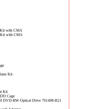
 Kit with CMA
 Kit with CMA
age
ane Kit
t Kit
 HDD Cage
 DVD-RW Optical Drive 701498-B21