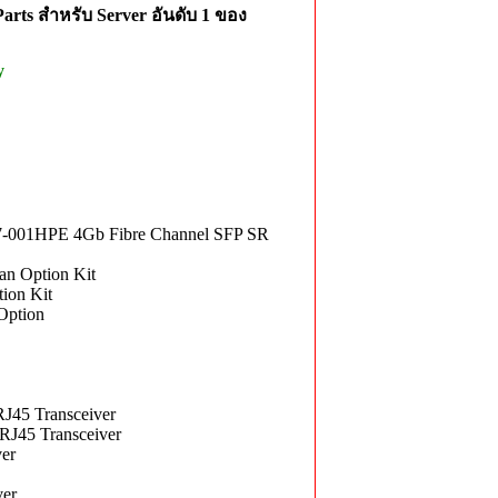
rts สำหรับ Server อันดับ 1 ของ
y
7-001HPE 4Gb Fibre Channel SFP SR
n Option Kit
ion Kit
Option
J45 Transceiver
RJ45 Transceiver
er
ver