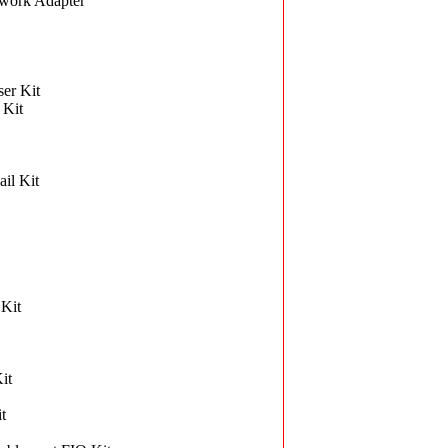
work Adapter
er Kit
 Kit
il Kit
Kit
it
t