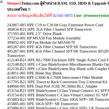
04,
Memory
Today.com ผู้จำหน่าย RAM, SSD, HDD & Upgrade Pa
ประเทศไทย !!
สอบถามข้อมูลเพิ่มเติมได้ที่
02-641-0055
Line: @memorytoda
242867-005 HPE C19 to C20 6ft Gray Extension Power Cord
300834-B21 HPE 2Gb Fibre Channel SFP Transceiver
371593-001 HPE 2.5" Drive Blank
377234-001 HP MSA50 Fan Module Assembly
399052-001 HP Fan Module for MSA60/70
405287-001 HPE 4Gb Fibre Channel SFP SR Transceiver
405287-001 HPE 4Gb Fibre Channel SFP SR Transceiver 40528
Transceiver
412140-B21 HPE BLc7000 Enclosure HPE Single Active Cool Fa
412148-B21 HPE c-Class BladeSystem Miscellaneous Blanks Opt
412150-B21 HPE c-Class BladeSystem Bay Blank with Coupler 
414051-001 HPE Blade Bay Blank
414053-001 HPE C3000 & C7000 Interconnect Filler Module
417705-B21 HPE Tower to Rack Conversion Tray Universal Kit
448068-001 HPE Dual Port 1GbE NC360m BLC Adapter
453154-B21 HPE BladeSystem CClass Virtual Connect 1G SFP R
453154-B21 HPE BladeSystem C-Class Virtual Connect 1G SFP 
455883-B21 HPE BladeSystem c-Class 10Gb SFP+ SR Transceiv
455885-001 HPE 10Gb SFP+ SR Transceiver
455886-B21 HPE BladeSystem c-Class 10Gb SFP+ LR Transcei