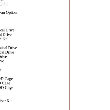
ption
Fan Option
al Drive
l Drive
 Kit
cal Drive
al Drive
rive
ive
t
HDD Cage
D Cage
HDD Cage
ser Kit