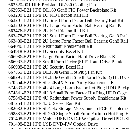
662520-001 HPE ProLiant DL380 Cooling Fan
662959-B21 HPE DL160 Gen8 FIO Power Backplane Kit
663200-B21 HPE 1U FIO Friction Rail Kit
663201-B21 HPE 1U Small Form Factor Ball Bearing Rail Kit
663202-B21 HPE 1U Large Form Factor Ball Bearing Rail Kit
663476-B21 HPE 2U FIO Friction Rail Kit
663478-B21 HPE 2U Small Form Factor Ball Bearing Gen8 Rail
663480-B21 HPE 2U Large Form Factor Ball Bearing Gen8 Rail
664046-B21 HPE Redundant Enablement Kit
664918-B21 HPE 1U Security Bezel Kit
666986-B21 HPE Large Form Factor Hard Drive Blank Kit
666987-B21 HPE Small Form Factor (SFF) Hard Drive Blank
666988-B21 HPE 2U Security Bezel Kit
667855-B21 HPE DL380e Gen8 Hot Plug Fan Kit
668295-B21 HPE DL380e Gen8 8 Small Form Factor () HDD C
670564-B21 HPE SL250s 4X Smart Array Enablement Kit
674839-B21 HPE 4U 4 Large Form Factor Hot Plug HDD Backpl
674841-B21 HPE 4U 8 Small Form Factor Hot Plug HDD Cage
675843-B21 HPE 4U Redundant Power Supply Enablement Kit
681254-B21 HPE 4.3U Server Rail Kit
682632-B21 HPE SL454x Storage Mezzanine to PCIe Enablemen
698835-B21 HPE SL230 Single Small Form Factor () Hot Plug
701498-B21 HPE Mobile USB DVD-RW Optical DriveHPE USB
701498-B21 HPE USB DVD-RW Optical Drive