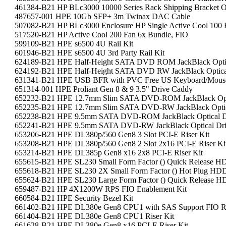
461384-B21 HP BLc3000 10000 Series Rack Shipping Bracket O
487657-001 HPE 10Gb SFP+ 3m Twinax DAC Cable
507082-B21 HP BLc3000 Enclosure HP Single Active Cool 100 
517520-B21 HP Active Cool 200 Fan 6x Bundle, FIO
599109-B21 HPE s6500 4U Rail Kit
601946-B21 HPE s6500 4U 3rd Party Rail Kit
624189-B21 HPE Half-Height SATA DVD ROM JackBlack Optic
624192-B21 HPE Half-Height SATA DVD RW JackBlack Optica
631341-B21 HPE USB BFR with PVC Free US Keyboard/Mouse
651314-001 HPE Proliant Gen 8 & 9 3.5" Drive Caddy
652232-B21 HPE 12.7mm Slim SATA DVD-ROM JackBlack Opti
652235-B21 HPE 12.7mm Slim SATA DVD-RW JackBlack Optic
652238-B21 HPE 9.5mm SATA DVD-ROM JackBlack Optical D
652241-B21 HPE 9.5mm SATA DVD-RW JackBlack Optical Dr
653206-B21 HPE DL380p/560 Gen8 3 Slot PCI-E Riser Kit
653208-B21 HPE DL380p/560 Gen8 2 Slot 2x16 PCI-E Riser Ki
653214-B21 HPE DL385p Gen8 x16 2x8 PCI-E Riser Kit
655615-B21 HPE SL230 Small Form Factor () Quick Release 
655618-B21 HPE SL230 2X Small Form Factor () Hot Plug HD
655624-B21 HPE SL230 Large Form Factor () Quick Release 
659487-B21 HP 4X1200W RPS FIO Enablement Kit
660584-B21 HPE Security Bezel Kit
661402-B21 HPE DL380e Gen8 CPU1 with SAS Support FIO Ri
661404-B21 HPE DL380e Gen8 CPU1 Riser Kit
661628-B21 HPE DL380e Gen8 x16 PCI-E Riser Kit