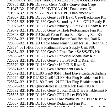
701536-001 HPE FlexFabric 2 Port 20Gb PCIe 650FLB FIO Net
707865-B21 HPE DL380p Gen8 NEBS Conversion Cage
711947-B21 HPE SL250 NVIDIA GPU Enablement Kit
711951-B21 HPE SL270 NVIDIA GPU Enablement Kit
719067-B21 HPE DL380 Gen9 8SFF Bay1 Cage/Backplane Kit
719073-B21 HPE DL380 Gen9 Secondary 3 Slot GPU Ready Ris
719076-B21 HPE DL380 Gen9 Primary 2 Slot GPU Ready Riser
719079-B21 HPE DL380 Gen9 6x High Performance Fan Kit
720863-B21 HPE 2U Small Form Factor Ball Bearing Rail Kit
720864-B21 HPE 2U Large Form Factor Ball Bearing Rail Kit
720865-B21 HPE 2U Cable Management Arm for Ball Bearing Ra
723594-001 HPE 500w Platinum Power Supply Unit PSU
724864-B21 HPE DL380 Gen9 2 Front/Rear SAS/SATA Kit
724865-B21 HPE DL380 Gen9 Universal Media Bay Kit
725569-B21 HPE DL180 Gen9 3 Slot x8 PCI-E Riser Kit
725570-B21 HPE DL180 Gen9 x16 PCI-E Riser Kit
725571-B21 HPE DL180 Gen9 Redundant Fan Kit
725572-B21 HP DL180 Gen9 8SFF Hard Drive Cage/Backplane 
725574-B21 HP DL180 Gen9 12LFF Hot Plug Enablement Kit
725574-B21 HP DL180 Gen9 12LFF Hot Plug Enablement Kit
725579-B21 HPE Quick-Release Latch Rack Ears FIO Kit
725582-B21 HPE DL180 Gen9 Optical Disk Drive Enablement K
725585-B21 HPE DL160 Gen9 CPU1 Riser FIO Kit
725586-B21 HPE DL160 Gen9 Low Profile PCIe CPU2 Riser Ki
725587-B21 HPE DL160 Gen9 Redundant Fan Kit