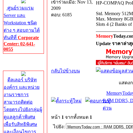
เข้าร่วมเมื่อ: Nov 13,
HP-COMPAQ ProLi
ศูนย์รวมแรม
2009
Std. Memory 512
ตอบ: 6185
Server และ
Max. Memory 8G
Workstation ชนิด
Slots 4 (2 Banks of
_______________
ต่าง ๆ สอบถามได้
Memory
Today.co
ทันทีที่
Corporate
Update ราคาล่าสุ
Center: 02-641-
0055
Corporate
Center
กลับไปข้างบน
ดีลเลอร์ บริษัท
แสดงก
องค์กร และหน่วย
MemoryToday
งานราชการ
RAM DDR5, DD
สามารถติดต่อ
ด่วน
โดยตรงไปยังกลุ่มผู้
ดูแลลูกค้าพิเศษ
หน้า
1
จากทั้งหมด
1
เพื่อรับสิทธิพิเศษ
ไปยัง:
และเงื่อนไขการ