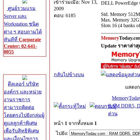
เข้าร่วมเมื่อ: Nov 13,
DELL PowerEdge 6
ศูนย์รวมแรม
2009
Std. Memory 512
ตอบ: 6185
Server และ
Max. Memory 32
Workstation ชนิด
Slots 16 (4 banks of
_______________
ต่าง ๆ สอบถามได้
Memory
Today.co
ทันทีที่
Corporate
Update ราคาล่าสุ
Center: 02-641-
0055
Corporate
Center
กลับไปข้างบน
ดีลเลอร์ บริษัท
แสดงก
องค์กร และหน่วย
MemoryToday
งานราชการ
RAM DDR5, DD
สามารถติดต่อ
ด่วน
โดยตรงไปยังกลุ่มผู้
ดูแลลูกค้าพิเศษ
หน้า
1
จากทั้งหมด
1
เพื่อรับสิทธิพิเศษ
ไปยัง:
และเงื่อนไขการ