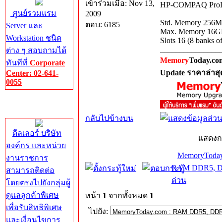
เข้าร่วมเมื่อ: Nov 13,
HP-COMPAQ ProLia
ศูนย์รวมแรม
2009
Std. Memory 256
ตอบ: 6185
Server และ
Max. Memory 16
Workstation ชนิด
Slots 16 (8 banks of
_______________
ต่าง ๆ สอบถามได้
Memory
Today.co
ทันทีที่
Corporate
Update ราคาล่าสุ
Center: 02-641-
0055
Corporate
Center
กลับไปข้างบน
ดีลเลอร์ บริษัท
แสดงก
องค์กร และหน่วย
MemoryToday
งานราชการ
RAM DDR5, DD
สามารถติดต่อ
ด่วน
โดยตรงไปยังกลุ่มผู้
ดูแลลูกค้าพิเศษ
หน้า
1
จากทั้งหมด
1
เพื่อรับสิทธิพิเศษ
ไปยัง:
และเงื่อนไขการ