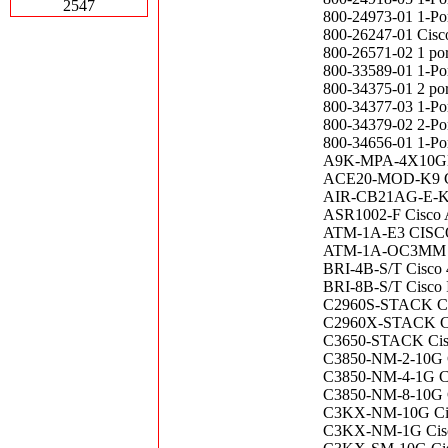
2547
800-24973-01 1-Po
800-26247-01 Ci
800-26571-02 1 por
800-33589-01 1-Po
800-34375-01 2 por
800-34377-03 1-Por
800-34379-02 2-Por
800-34656-01 1-Por
A9K-MPA-4X10GE A
ACE20-MOD-K9 Cis
AIR-CB21AG-E-K9 
ASR1002-F Cisco
ATM-1A-E3 CIS
ATM-1A-OC3MM C
BRI-4B-S/T Cisco
BRI-8B-S/T Cisco
C2960S-STACK Cata
C2960X-STACK Cisc
C3650-STACK Cisc
C3850-NM-2-10G C
C3850-NM-4-1G Ci
C3850-NM-8-10G C
C3KX-NM-10G Cisc
C3KX-NM-1G Cisco