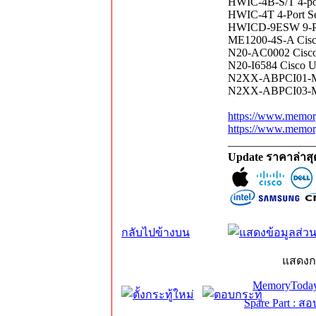
HWIC-4B-S/T 4-po
HWIC-4T 4-Port S
HWICD-9ESW 9-Po
ME1200-4S-A Cisco
N20-AC0002 Cisco 
N20-I6584 Cisco 
N2XX-ABPCI01-M3 
N2XX-ABPCI03-M3 
https://www.memor
https://www.memor
_______________
Update ราคาล่าส
กลับไปข้างบน
แสดงก
MemoryToday
Spare Part : 